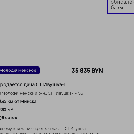
обновле
базы:
35 835 BYN
Молодечненское
родается дача СТ Ивушка-1
Молодечненский р-н., СТ «Ивушка-1», 95
35 км от Минска
35 м²
6 соток
ашему вниманию крепкая дача в СТ Ивушка-1,
одечненского района. Дача расположена в 35 км.