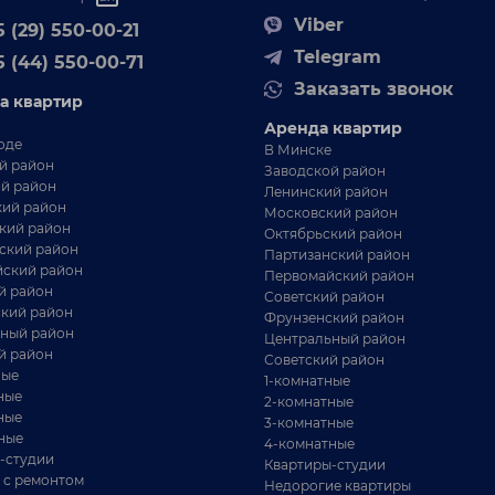
42 км от Минска
Viber
 (29) 550-00-21
22 м²
Telegram
5 (44) 550-00-71
5.5 соток
Заказать звонок
а квартир
ача, в которую хочется сбежать уже в пятницу: лес,
ишина и никакой ипотеки на шее. Встречайте мал...
Аренда квартир
оде
В Минске
й район
Заводской район
й район
Ленинский район
ий район
Московский район
кий район
Октябрьский район
ский район
Партизанский район
ский район
Первомайский район
й район
Советский район
кий район
Фрунзенский район
ный район
Центральный район
й район
Советский район
ные
1-комнатные
ные
2-комнатные
ные
3-комнатные
ные
4-комнатные
-студии
Квартиры-студии
 с ремонтом
37 500 BYN
Недорогие квартиры
Московское