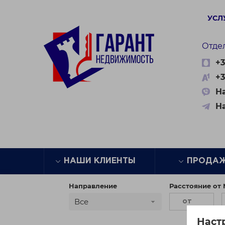
УСЛ
Отде
+3
+3
На
Н
НАШИ КЛИЕНТЫ
ПРОДА
Направление
Расстояние от
Все
Наст