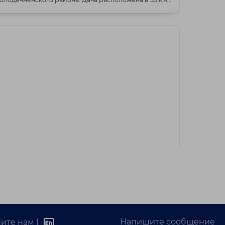
.
42 500 BYN
Молодечненское
 продаже современная дача в СТ Кветка
Молодечненский район, Олехновичский с/с, СТ
Кветка
Напишите сообщение
ите нам |