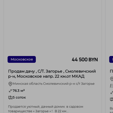
44 500 BYN
Московское
Продам дачу , С/Т. Загорье , Смолевичский
П
р-н, Московское напр. 22 км.от МКАД
Минская область Смолевичский р-н с/т Загорье
76.3 м²
5 соток
Продается уютный, дачный домик в садовом
В
товариществе « Загорье » ! В 22 км...
Мол