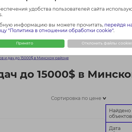
лощадь участка
Район Минской обла
беспечения удобства пользователей сайта использу
Все
.
бную информацию вы можете прочитать,
перейдя н
цу "Политика в отношении обработки cookie"
.
Найти
Сбросить
Принято
Отклонить файлы cookie
ФОТО + КАРТА
ФОТО
КАР
в и дач до 15000$ в Минском районе
дач до 15000$ в Минск
Сортировка по цене
>
Найдено
объектов
Дата