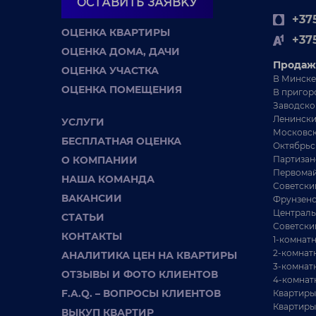
32 км от Минска
ОСТАВИТЬ ЗАЯВКУ
+375
12 м²
ОЦЕНКА КВАРТИРЫ
+37
6 соток
ОЦЕНКА ДОМА, ДАЧИ
Продаж
Дача для тех, кто ищет точку входа в загородную
Д
ОЦЕНКА УЧАСТКА
жизнь с минимальным бюджетом. Продаём не
т
В Минске
ОЦЕНКА ПОМЕЩЕНИЯ
дворец, а ...
В пригор
Заводско
Ленински
УСЛУГИ
Московск
БЕСПЛАТНАЯ ОЦЕНКА
Октябрьс
О КОМПАНИИ
Партизан
Первомай
НАША КОМАНДА
Советски
ВАКАНСИИ
Фрунзенс
Централь
СТАТЬИ
Советски
КОНТАКТЫ
1-комнат
2-комнат
АНАЛИТИКА ЦЕН НА КВАРТИРЫ
3-комнат
ОТЗЫВЫ И ФОТО КЛИЕНТОВ
4-комнат
F.A.Q. – ВОПРОСЫ КЛИЕНТОВ
Квартиры
Квартиры
25 384 BYN
ВЫКУП КВАРТИР
Пуховичское