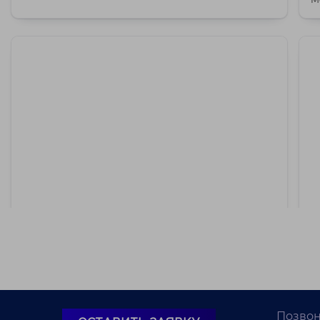
о..
17 000 BYN
Пуховичское
В продаже садовый домик в СТ Шарик
В
Минская обл., Пуховичский р-н, Пережирский c/
с, СТ Шарик
Позвон