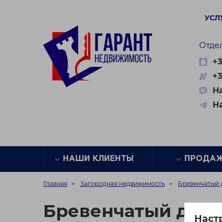
УСЛ
Отде
+3
+3
На
Н
НАШИ КЛИЕНТЫ
ПРОДА
Главная
Загородная недвижимость
Бревенчатый 
Бревенчатый дом 
Наст