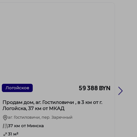
59 388 BYN
Логойское
Мол
Продам дом, аг. Гостиловичи , в 3 км от г.
Прод
Логойска, 37 км от МКАД
СТ
аг. Гостиловичи, пер. Заречный
20
37 км от Минска
72
31 м²
5.6