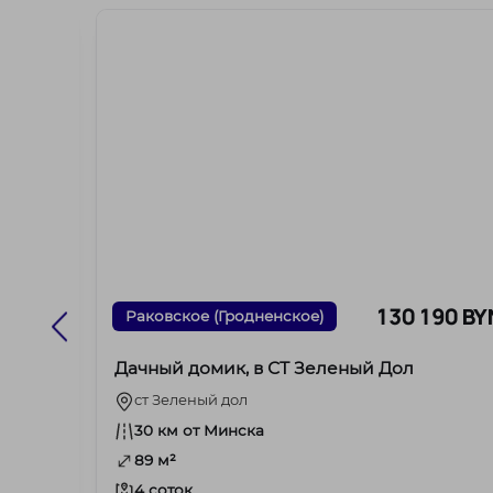
55 BYN
130 190 BY
Раковское (Гродненское)
Дачный домик, в СТ Зеленый Дол
ст Зеленый дол
30 км от Минска
89 м²
4 соток