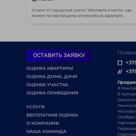
Устали от городской суеты? Мечтаете о месте, где
можно по-настоящему отключиться, вдохнуть
полной г...
Позвон
ОСТАВИТЬ ЗАЯВКУ
+375
ОЦЕНКА КВАРТИРЫ
+37
ОЦЕНКА ДОМА, ДАЧИ
Продаж
ОЦЕНКА УЧАСТКА
В Минске
ОЦЕНКА ПОМЕЩЕНИЯ
В пригор
Заводско
Ленински
УСЛУГИ
Московск
БЕСПЛАТНАЯ ОЦЕНКА
Октябрьс
О КОМПАНИИ
Партизан
Первомай
НАША КОМАНДА
Советски