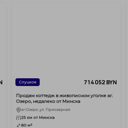
N
714 052 BYN
Слуцкое
Продам коттедж в живописном уголке аг.
Озеро, недалеко от Минска
аг.Озеро ,ул. Приозерная
25 км от Минска
80 м²