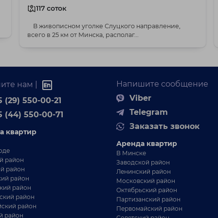
117 соток
В живописном уголке Слуцкого направление,
всего в 25 км от Минска, располаг...
Напишите сообщение
ите нам |
Viber
 (29) 550-00-21
Telegram
5 (44) 550-00-71
Заказать звонок
а квартир
Аренда квартир
оде
В Минске
й район
Заводской район
й район
Ленинский район
ий район
Московский район
кий район
Октябрьский район
ский район
Партизанский район
ский район
Первомайский район
й район
Советский район