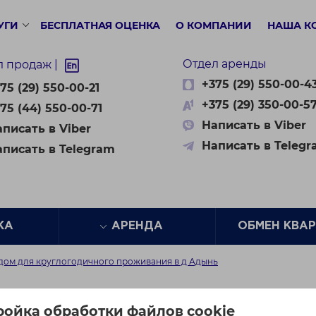
УГИ
БЕСПЛАТНАЯ ОЦЕНКА
О КОМПАНИИ
НАША К
Отдел аренды
л продаж |
+375 (29) 550-00-4
75 (29) 550-00-21
+375 (29) 350-00-5
75 (44) 550-00-71
Написать в Viber
писать в Viber
Написать в Teleg
аписать в Telegram
ЖА
АРЕНДА
ОБМЕН КВА
дом для круглогодичного проживания в д Адынь
для круглогодичного п
ройка обработки файлов cookie