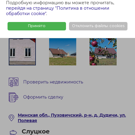
Подробную информацию вы можете прочитать,
перейдя на страницу "Политика в отношении
обработки cookie"
.
Принято
Отклонить файлы cookies
Проверить недвижимость
Оформить сделку
Минская обл., Пуховичский, р-н, д. Дудичи, ул.
Полевая
Слуцкое