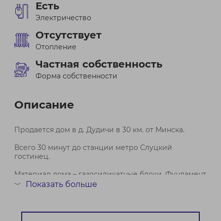
Есть
Электричество
Отсутствует
Отопление
Частная собственность
Форма собственности
Описание
Продается дом в д. Дудичи в 30 км. от Минска.
Всего 30 минут до станции метро Слуцкий
гостинец.
Материал дома – газосиликатные блоки. Фундамент
ленточный. Крыша шифер. Окна стеклопакеты
Показать больше
﹀
KBE.&nbsp;&nbsp;Газ рядом с участком. В доме
частично произведена разводка под электричество
&#40;2200 В., 380 ...