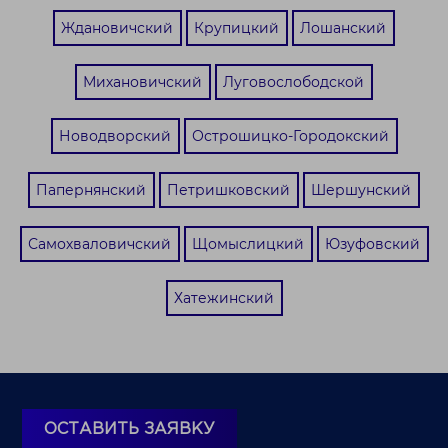
Ждановичский
Крупицкий
Лошанский
Михановичский
Луговослободской
Новодворский
Острошицко-Городокский
Папернянский
Петришковский
Шершунский
Самохваловичский
Щомыслицкий
Юзуфовский
Хатежинский
ОСТАВИТЬ ЗАЯВКУ