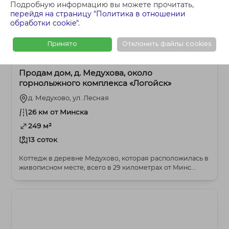
Подробную информацию вы можете прочитать,
перейдя на страницу "Политика в отношении
обработки cookie"
.
Принято
Отклонить файлы cookies
1 197 400 BYN
Логойское
Продам дом, д. Медухова, около
горнолыжного комплекса «Логойск»
д. Медухово, ул. Лесная
26 км от Минска
249 м²
13 соток
Коттедж в деревне Медухово, которая расположилась в
живописном месте, всего в 29 километрах от Минс...