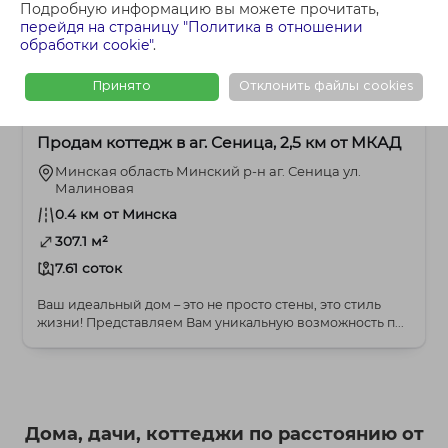
Подробную информацию вы можете прочитать,
перейдя на страницу "Политика в отношении
обработки cookie"
.
Принято
Отклонить файлы cookies
1 063 354 BYN
Слуцкое
Продам коттедж в аг. Сеница, 2,5 км от МКАД
Минская область Минский р-н аг. Сеница ул.
Малиновая
0.4 км от Минска
307.1 м²
7.61 соток
Ваш идеальный дом – это не просто стены, это стиль
жизни! Представляем Вам уникальную возможность п...
Дома, дачи, коттеджи по расстоянию от