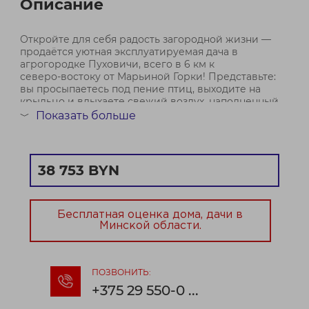
Описание
Откройте для себя радость загородной жизни —
продаётся уютная эксплуатируемая дача в
агрогородке Пуховичи, всего в 6 км к
северо‑востоку от Марьиной Горки! Представьте:
вы просыпаетесь под пение птиц, выходите на
крыльцо и вдыхаете свежий воздух, наполненный
ароматами леса.
Показать больше
﹀
Этот дом — не просто нед...
Договор № 673/2 от 12.05.2026
38 753 BYN
Бесплатная оценка дома, дачи в
Минской области.
ПОЗВОНИТЬ:
+375 29 550-0 ...