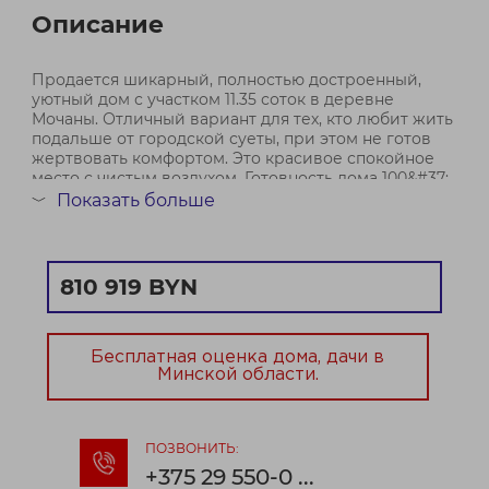
Описание
Продается шикарный, полностью достроенный,
уютный дом с участком 11.35 соток в деревне
Мочаны. Отличный вариант для тех, кто любит жить
подальше от городской суеты, при этом не готов
жертвовать комфортом. Это красивое спокойное
место с чистым воздухом. Готовность дома 100&#37;.
Мебель остается по до...
Показать больше
﹀
Договор № 416/2 от 14.10.2025
810 919 BYN
Бесплатная оценка дома, дачи в
Минской области.
ПОЗВОНИТЬ:
+375 29 550-0 ...