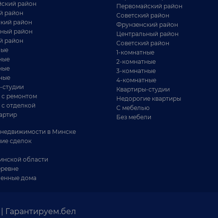
д. Студенка
ский район
Первомайский район
й район
55 км от Минска
Советский район
кий район
Фрунзенский район
25 соток
ный район
Центральный район
й район
Советский район
ные
1-комнатные
ные
2-комнатные
ные
3-комнатные
ные
4-комнатные
-студии
Квартиры-студии
 с ремонтом
Недорогие квартиры
 с отделкой
С мебелью
артир
Без мебели
недвижимости в Минске
ие сделок
инской области
еревне
енные дома
34 900 BYN
Молодечненское
родается участок 15 соток в СТ «Обувщик-
| Гарантируем.бел