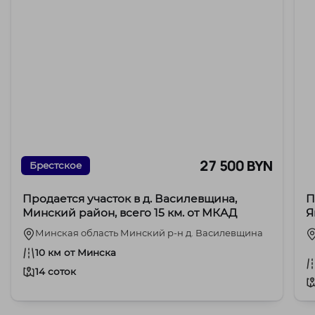
27 500 BYN
Брестское
Продается участок в д. Василевщина,
П
Минский район, всего 15 км. от МКАД
Я
М
Минская область Минский р-н д. Василевщина
10 км от Минска
14 соток