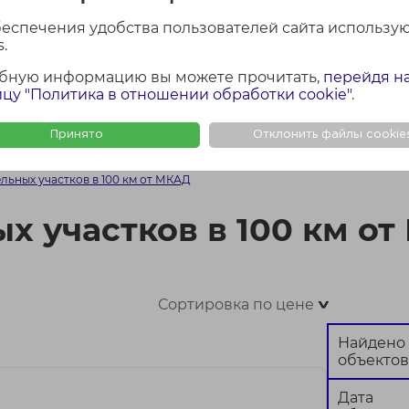
лощадь участка
Район Минской обла
беспечения удобства пользователей сайта использу
Все
.
бную информацию вы можете прочитать,
перейдя н
цу "Политика в отношении обработки cookie"
.
Найти
Сбросить
Принято
Отклонить файлы cookie
ФОТО + КАРТА
ФОТО
КАР
льных участков в 100 км от МКАД
х участков в 100 км о
Сортировка по цене
>
Найдено
объектов
Дата