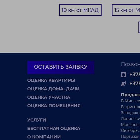
11 соток
10 км от МКАД
15 км от 
Позвон
ОСТАВИТЬ ЗАЯВКУ
+375
ОЦЕНКА КВАРТИРЫ
+37
ОЦЕНКА ДОМА, ДАЧИ
Продаж
ОЦЕНКА УЧАСТКА
В Минске
100 450 BYN
Московское
ОЦЕНКА ПОМЕЩЕНИЯ
В пригор
Заводско
Ленински
Продается участок 25 соток в живописной
У
УСЛУГИ
Московск
деревне Рудня
С
БЕСПЛАТНАЯ ОЦЕНКА
Октябрьс
Минская обл. Смолевичский р-н Озерицко-
О КОМПАНИИ
Партизан