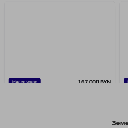
167 000 BYN
Мядельское
Продам участок в лучшей локации аг.
У
Вишневка, 11 км от МКАД недалеко от Вячи
М
Минская обл., Минский р-н., аг. Вишневка , пер.
Западный
12 км от Минска
Земе