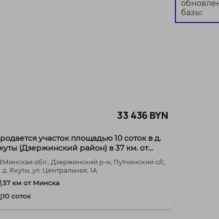
обновле
базы:
33 436 BYN
родается участок площадью 10 соток в д.
куты (Дзержинский район) в 37 км. от
КАД.
Минская обл., Дзержинский р-н, Путчинский с/с,
д. Якуты, ул. Центральная, 1А
37 км от Минска
10 соток