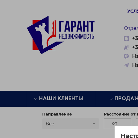
УСЛ
Отде
+3
+3
На
Н
НАШИ КЛИЕНТЫ
ПРОДА
Направление
Расстояние от
Все
Наст