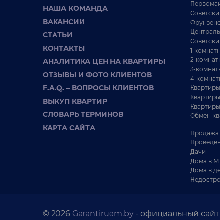
Слободский с\с, д. Рудня, ул.Центральная 62А
Первомай
НАША КОМАНДА
Советски
30 км от Минска
ВАКАНСИИ
Фрунзенс
25 соток
Централь
СТАТЬИ
Советски
КОНТАКТЫ
1-комнат
2-комнат
АНАЛИТИКА ЦЕН НА КВАРТИРЫ
3-комнат
ОТЗЫВЫ И ФОТО КЛИЕНТОВ
4-комнат
F.A.Q. – ВОПРОСЫ КЛИЕНТОВ
Квартиры
Квартиры
ВЫКУП КВАРТИР
Квартиры
СЛОВАРЬ ТЕРМИНОВ
Обмен кв
КАРТА САЙТА
Продажа 
Проведен
Дачи
Дома в М
Дома в д
Недостро
363 287 BYN
Слуцкое
Участок на «зеленой» окраине Минска.
П
© 2026
Garantiruem.by
- официальный сайт 