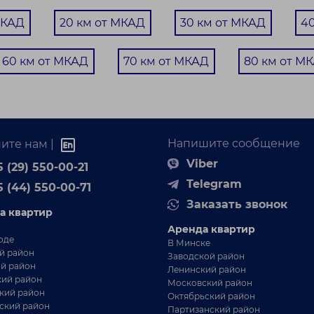
МКАД
20 км от МКАД
30 км от МКАД
4
60 км от МКАД
70 км от МКАД
80 км от М
Напишите сообщение
ите нам |
Viber
 (29) 550-00-21
Telegram
5 (44) 550-00-71
Заказать звонок
а квартир
Аренда квартир
27 250 BYN
Молодечненское
оде
В Минске
й район
Заводской район
й район
часток в живописной Студенке.
Ленинский район
ий район
молевичский р-н, трасса Р-59. 25 сотки
Московский район
кий район
Октябрьский район
Минская обл., Смолевичский р-н, Курганский с/с,
ский район
Партизанский район