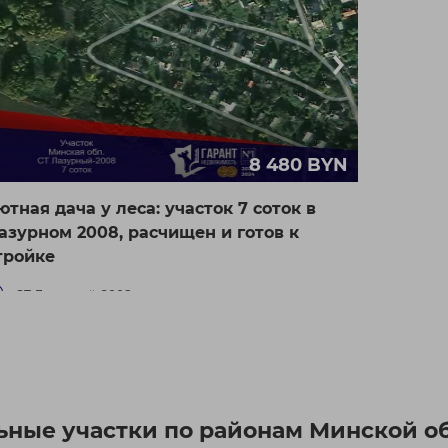
8 480 BYN
ютная дача у леса: участок 7 соток в
азурном 2008, расчищен и готов к
тройке
СТ Лазурный-2008
 км от Минска
ьные участки по районам Минской об