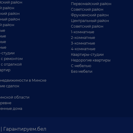
ский район
Первомайский район
й район
Советский район
кий район
Фрунзенский район
ный район
Центральный район
й район
Советский район
ные
1-комнатные
ные
2-комнатные
ные
3-комнатные
ные
4-комнатные
-студии
Квартиры-студии
 с ремонтом
Недорогие квартиры
 с отделкой
С мебелью
артир
Без мебели
недвижимости в Минске
ие сделок
инской области
еревне
енные дома
| Гарантируем.бел