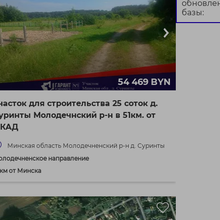
обновле
базы:
54 469 BYN
часток для строительства 25 соток д.
уринты Молодечнский р-н в 51км. от
КАД
Минская область Молодечненский р-н д. Суринты
олодечненское направление
 км от Минска