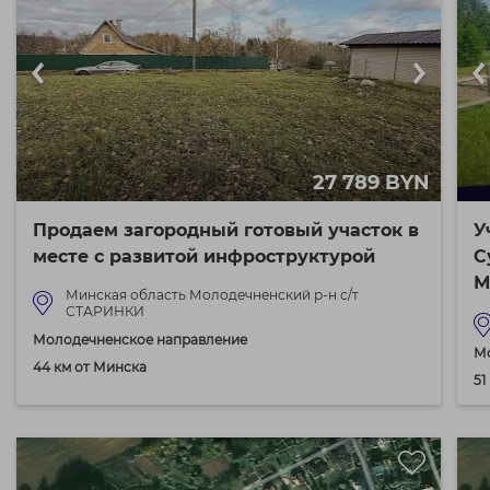
27 789 BYN
Продаем загородный готовый участок в
У
месте с развитой инфроструктурой
С
М
Минская область Молодечненский р-н с/т
СТАРИНКИ
Молодечненское направление
М
44 км от Минска
51