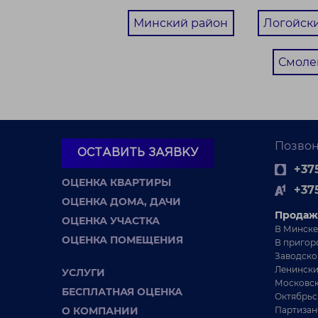
Минский район
Логойск
Смоле
20 055 BYN
Участок. Минская область,
Молодечненский р-н, СТ «Ивушка-1»
Позвон
ОСТАВИТЬ ЗАЯВКУ
+375
СТ Ивушка-1
ОЦЕНКА КВАРТИРЫ
+37
Молодечненское направление
ОЦЕНКА ДОМА, ДАЧИ
35 км от Минска
Продаж
ОЦЕНКА УЧАСТКА
В Минске
ОЦЕНКА ПОМЕЩЕНИЯ
В пригор
Заводско
Ленински
УСЛУГИ
Московск
БЕСПЛАТНАЯ ОЦЕНКА
Октябрьс
О КОМПАНИИ
Партизан