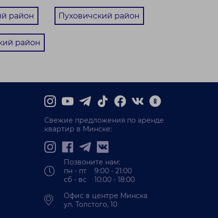
й район
Пуховичский район
кий район
Свежие предложения по аренде
квартир в Минске:
Позвоните нам:
пн - пт 9:00 - 21:00
сб - вс 10:00 - 18:00
Офис в центре Минска
ул. Толстого, 10