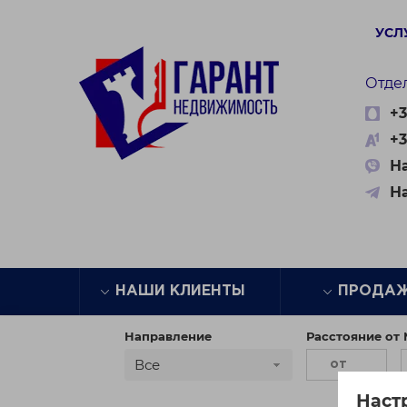
УСЛ
Отде
+3
+3
На
Н
НАШИ КЛИЕНТЫ
ПРОДА
Направление
Расстояние от
Все
Наст