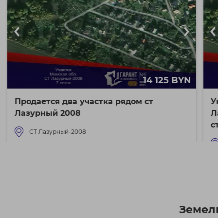
14 125 BYN
Продается два участка рядом ст
У
Лазурный 2008
Л
с
СТ Лазурный-2008
46 км от Минска
46
Земел