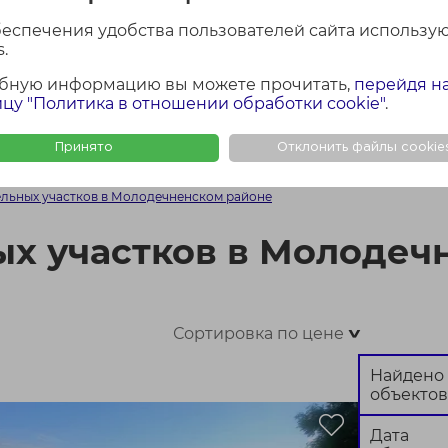
лощадь участка
Район Минской обла
беспечения удобства пользователей сайта использу
Молодечненский
.
бную информацию вы можете прочитать,
перейдя н
цу "Политика в отношении обработки cookie"
.
Найти
Сбросить
Принято
Отклонить файлы cookie
ФОТО + КАРТА
ФОТО
КАР
льных участков в Молодечненском районе
х участков в Молодеч
Сортировка по цене
>
Найдено
объектов
Дата