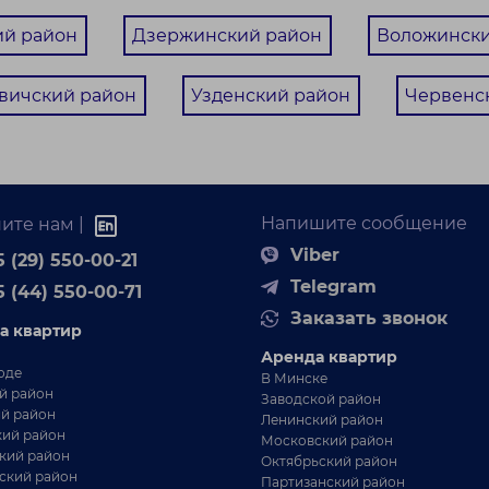
ий район
Дзержинский район
Воложински
вичский район
Узденский район
Червенс
Напишите сообщение
ите нам |
Viber
 (29) 550-00-21
Telegram
5 (44) 550-00-71
Заказать звонок
а квартир
Аренда квартир
оде
В Минске
й район
Заводской район
й район
Ленинский район
ий район
Московский район
кий район
Октябрьский район
ский район
Партизанский район