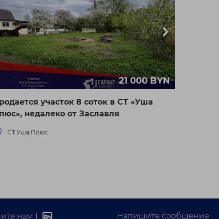
21 000 BYN
родается участок 8 соток в СТ «Уша
пюс», недалеко от Заславля
СТ Уша Плюс
ковское (Гродненское) направление
 км от Минска
Напишите сообщение
ите нам |