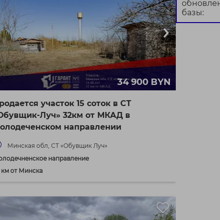
обновле
базы:
34 900 BYN
родается участок 15 соток в СТ
Обувщик-Луч» 32км от МКАД в
олодеченском направлении
Минская обл, СТ «Обувщик Луч»
олодечненское направление
 км от Минска