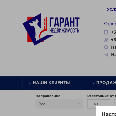
УСЛ
Отде
+3
+3
На
Н
НАШИ КЛИЕНТЫ
ПРОДА
Направление
Расстояние от
Все
Наст