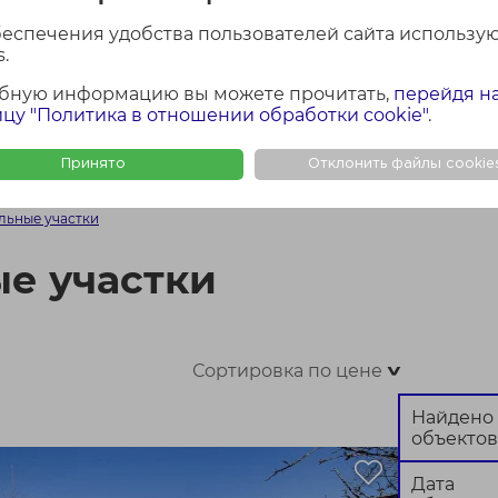
лощадь участка
Район Минской обла
беспечения удобства пользователей сайта использу
Все
.
бную информацию вы можете прочитать,
перейдя н
цу "Политика в отношении обработки cookie"
.
Найти
Сбросить
Принято
Отклонить файлы cookie
ФОТО + КАРТА
ФОТО
КАР
льные участки
е участки
Сортировка по цене
>
Найдено
объектов
Дата