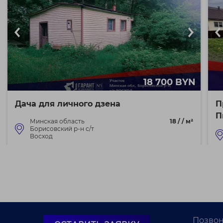
18 700 BYN
Дача для личного дзена
П
П
Минская область
18 / / м²
Борисовский р-н с/т
Восход
Ра
Хватит это терпеть! Тесные квартиры, шумные соседи
сверху и вид на соседнюю многоэтажку. Пора объя...
34
Позвон