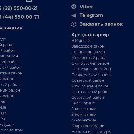
Viber
 (29) 550-00-21
Telegram
5 (44) 550-00-71
Заказать звонок
а квартир
Аренда квартир
оде
В Минске
21 634 BYN
й район
Заводской район
й район
Ленинский район
родается ровный благоустроенный
ий район
Московский район
кий район
емельный участок площадью 15 соток в
Октябрьский район
ский район
Партизанский район
6 километрах от МКАД
ский район
Первомайский район
й район
Советский район
Минская область Узденский р-н с/т Солнечное-2010
кий район
Фрунзенский район
уцкое направление
ный район
Центральный район
й район
 км от Минска
Советский район
ные
1-комнатные
ные
2-комнатные
ные
3-комнатные
ные
4-комнатные
-студии
Квартиры-студии
 с ремонтом
Недорогие квартиры