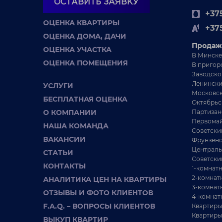
ОСТАВИТЬ ЗАЯВКУ
+375
ОЦЕНКА КВАРТИРЫ
+37
ОЦЕНКА ДОМА, ДАЧИ
Продаж
ОЦЕНКА УЧАСТКА
В Минске
ОЦЕНКА ПОМЕЩЕНИЯ
В пригор
51 602 BYN
Заводско
Ленински
УСЛУГИ
Продается два участка с хоз.блоком в СТ
П
Московск
БЕСПЛАТНАЯ ОЦЕНКА
Октябрьс
«ВАСИЛЕК».
з
О КОМПАНИИ
Партизан
3
Первомай
Минская область Дзержинский р-н с/т Василек
НАША КОМАНДА
Советски
Брестское направление
ВАКАНСИИ
Фрунзенс
Сл
28 км от Минска
Централь
СТАТЬИ
Советски
41
КОНТАКТЫ
1-комнат
2-комнат
АНАЛИТИКА ЦЕН НА КВАРТИРЫ
3-комнат
ОТЗЫВЫ И ФОТО КЛИЕНТОВ
4-комнат
F.A.Q. – ВОПРОСЫ КЛИЕНТОВ
Квартиры
Квартиры
ВЫКУП КВАРТИР