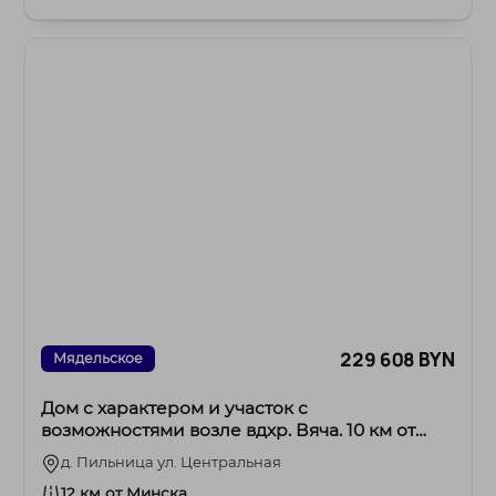
окнами и те...
229 608 BYN
Мядельское
Дом с характером и участок с
возможностями возле вдхр. Вяча. 10 км от
МКАД
д. Пильница ул. Центральная
12 км от Минска