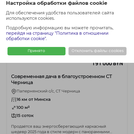
Настройка обработки файлов cookie
Для обеспечения удобства пользователей сайта
используются cookies.
Подробную информацию вы можете прочитать,
перейдя на страницу "Политика в отношении
обработки cookie"
.
Принято
Отклонить файлы cookies
191 000 BYN
Современная дача в благоустроенном СТ
Черница
Папернянский с/c, СТ Черница
16 км от Минска
100 м²
15 соток
Продаётся ваш энергосберегающий каркасный
шедевр 2025 года в стиле модерн с панорамными