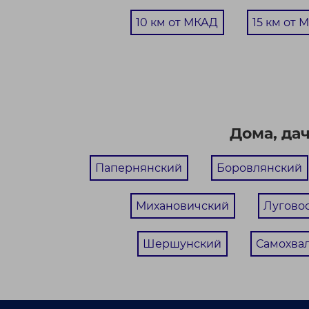
10 км от МКАД
15 км от 
Дома, да
Папернянский
Боровлянский
Михановичский
Лугово
Шершунский
Самохва