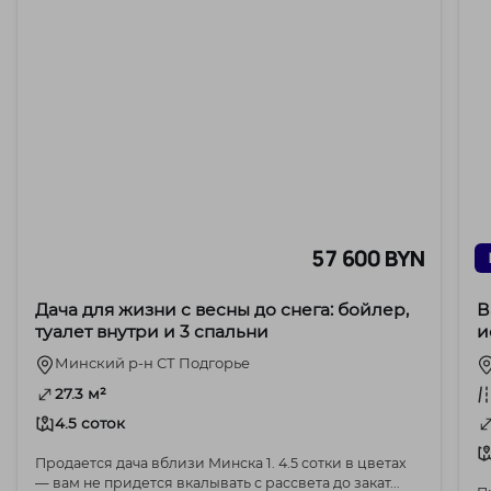
57 600 BYN
Дача для жизни с весны до снега: бойлер,
В
туалет внутри и 3 спальни
и
К
Минский р-н СТ Подгорье
27.3 м²
4.5 соток
Продается дача вблизи Минска 1. 4.5 сотки в цветах
— вам не придется вкалывать с рассвета до закат...