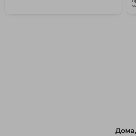
П
у
Дома,