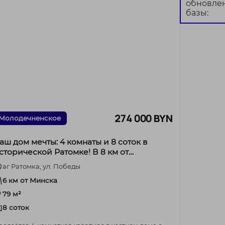
обновле
базы:
274 000 BYN
Молодечненское
аш дом мечты: 4 комнаты и 8 соток в
сторической Ратомке! В 8 км от
аменной горки.
аг Ратомка, ул. Победы
6 км от Минска
79 м²
8 соток