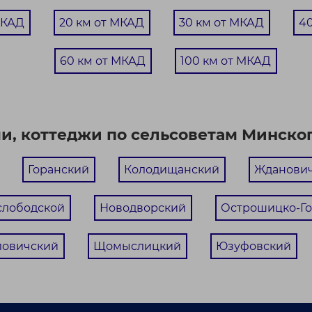
МКАД
20 км от МКАД
30 км от МКАД
4
60 км от МКАД
100 км от МКАД
чи, коттеджи по сельсоветам Минског
Горанский
Колодищанский
Жданови
слободской
Новодворский
Острошицко-Го
ловичский
Щомыслицкий
Юзуфовский