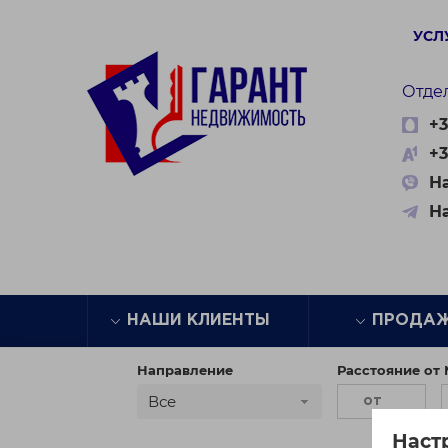
УСЛ
Отде
+3
+3
На
Н
НАШИ КЛИЕНТЫ
ПРОДА
Направление
Расстояние от
Все
Наст