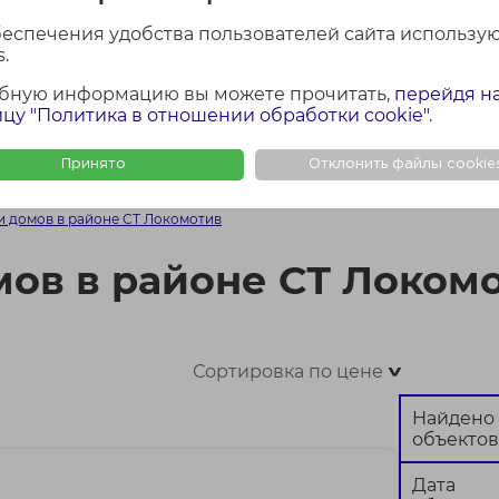
лощадь участка
Район Минской обла
беспечения удобства пользователей сайта использу
Все
.
бную информацию вы можете прочитать,
перейдя н
цу "Политика в отношении обработки cookie"
.
Найти
Сбросить
Принято
Отклонить файлы cookie
ФОТО + КАРТА
ФОТО
КАР
и домов в районе СТ Локомотив
мов в районе СТ Локом
Сортировка по цене
>
Найдено
объектов
Дата