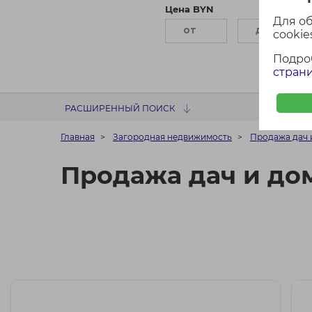
Цена BYN
П
Для о
cookies
Подро
страни
РАСШИРЕННЫЙ ПОИСК
Главная
Загородная недвижимость
Продажа дач 
Продажа дач и до