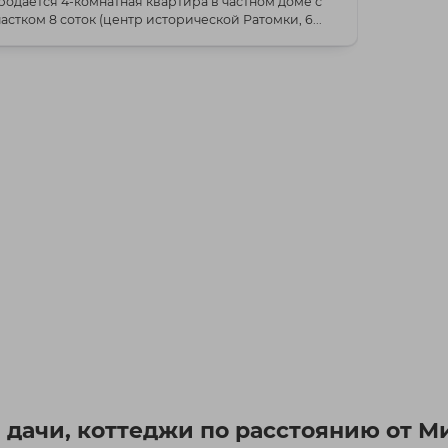
родаётся 4-комнатная квартира в частном доме с
частком 8 соток (центр исторической Ратомки, 6...
 дачи, коттеджи по расстоянию от М