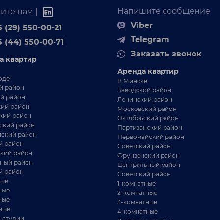
Напишите сообщение
ите нам |
Viber
 (29) 550-00-21
Telegram
5 (44) 550-00-71
Заказать звонок
а квартир
Аренда квартир
оде
В Минске
й район
Заводской район
й район
Ленинский район
ий район
Московский район
кий район
Октябрьский район
ский район
Партизанский район
ский район
Первомайский район
й район
Советский район
кий район
Фрунзенский район
ный район
Центральный район
й район
Советский район
ные
1-комнатные
ные
2-комнатные
ные
3-комнатные
ные
4-комнатные
-студии