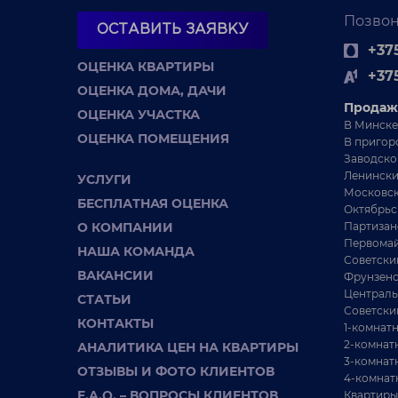
Позвон
ОСТАВИТЬ ЗАЯВКУ
+375
ОЦЕНКА КВАРТИРЫ
+37
ОЦЕНКА ДОМА, ДАЧИ
Продаж
ОЦЕНКА УЧАСТКА
В Минске
ОЦЕНКА ПОМЕЩЕНИЯ
В пригор
Заводско
Ленински
УСЛУГИ
Московск
БЕСПЛАТНАЯ ОЦЕНКА
Октябрьс
О КОМПАНИИ
Партизан
Первомай
НАША КОМАНДА
Советски
ВАКАНСИИ
Фрунзенс
Централь
СТАТЬИ
Советски
КОНТАКТЫ
1-комнат
2-комнат
АНАЛИТИКА ЦЕН НА КВАРТИРЫ
3-комнат
ОТЗЫВЫ И ФОТО КЛИЕНТОВ
4-комнат
F.A.Q. – ВОПРОСЫ КЛИЕНТОВ
Квартиры