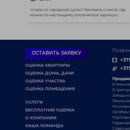
Устали от городской суеты? Мечтаете о месте, где
можно по-настоящему отключиться, вдохнуть
полной г...
Позвон
ОСТАВИТЬ ЗАЯВКУ
+375
ОЦЕНКА КВАРТИРЫ
+37
ОЦЕНКА ДОМА, ДАЧИ
Продаж
ОЦЕНКА УЧАСТКА
В Минске
ОЦЕНКА ПОМЕЩЕНИЯ
В пригор
Заводско
Ленински
УСЛУГИ
Московск
БЕСПЛАТНАЯ ОЦЕНКА
Октябрьс
О КОМПАНИИ
Партизан
Первомай
НАША КОМАНДА
Советски