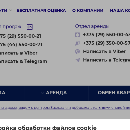
УГИ
БЕСПЛАТНАЯ ОЦЕНКА
О КОМПАНИИ
НАША К
Отдел аренды
л продаж |
+375 (29) 550-00-4
75 (29) 550-00-21
+375 (29) 350-00-5
75 (44) 550-00-71
Написать в Viber
писать в Viber
Написать в Teleg
аписать в Telegram
ЖА
АРЕНДА
ОБМЕН КВА
ля в доме, рядом с центром Заславля и доброжелательными спокойны
доме, рядом с центром
ройка обработки файлов cookie