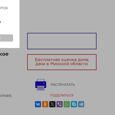
ми.
ются
а
s
кзальная
кое
Бесплатная оценка дома,
дачи в Минской области.
РАСПЕЧАТАТЬ
отках)
ПОДЕЛИТЬСЯ