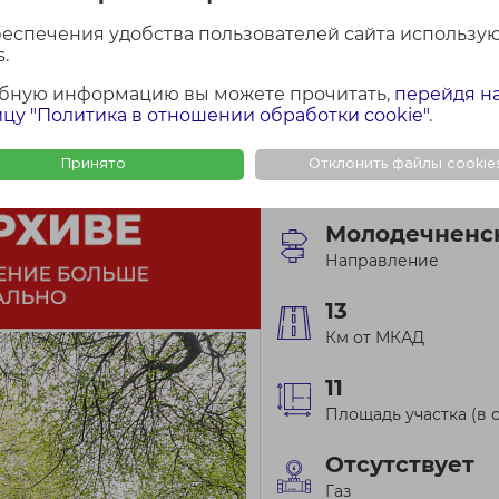
ми спокойными соседя
беспечения удобства пользователей сайта использу
.
бную информацию вы можете прочитать,
перейдя н
цу "Политика в отношении обработки cookie"
.
Принято
Отклонить файлы cookie
г. Заславль ул. Приво
Молодечненс
Направление
13
Км от МКАД
11
Площадь участка (в с
Отсутствует
Газ