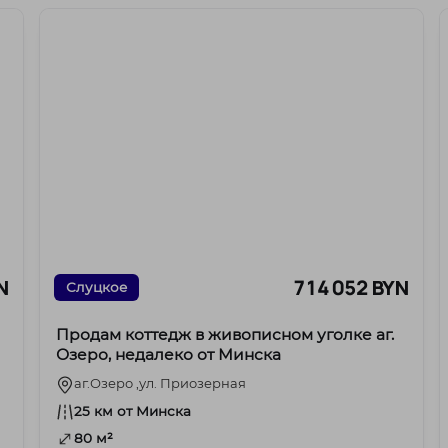
N
714 052 BYN
Слуцкое
Продам коттедж в живописном уголке аг.
Озеро, недалеко от Минска
аг.Озеро ,ул. Приозерная
25 км от Минска
80 м²