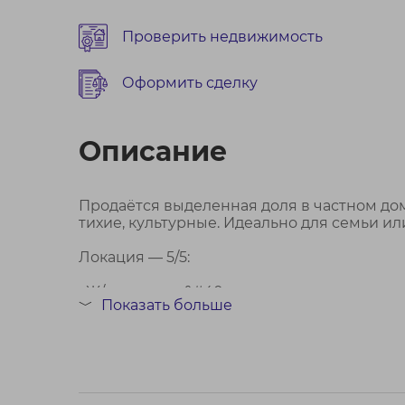
Проверить недвижимость
Оформить сделку
Описание
Продаётся выделенная доля в частном дом
тихие, культурные. Идеально для семьи ил
Локация — 5/5:
· Ж/д станция &#40;скоростная электричка
Показать больше
﹀
· Заславский парк — 5 мин
· Магазин — 2 мин, рын...
Договор № 477/2 от 02.04.2026