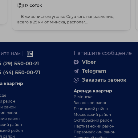
117 соток
В живописном уголке Слуцкого направление,
всего в 25 км от Минска, располаг...
Напишите сообщение
ите нам |
Viber
 (29) 550-00-21
Telegram
5 (44) 550-00-71
Заказать звонок
а квартир
Аренда квартир
оде
В Минске
й район
Заводской район
й район
Ленинский район
ий район
Московский район
кий район
Октябрьский район
ский район
Партизанский район
ский район
Первомайский район
й район
Советский район