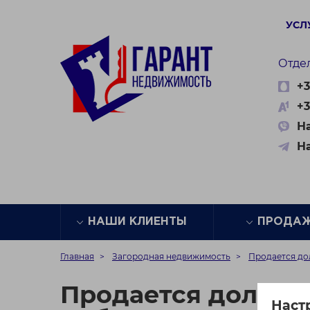
УСЛ
Отде
+3
+3
На
Н
НАШИ КЛИЕНТЫ
ПРОДА
Главная
Загородная недвижимость
Продается до
Продается доля в 
Наст