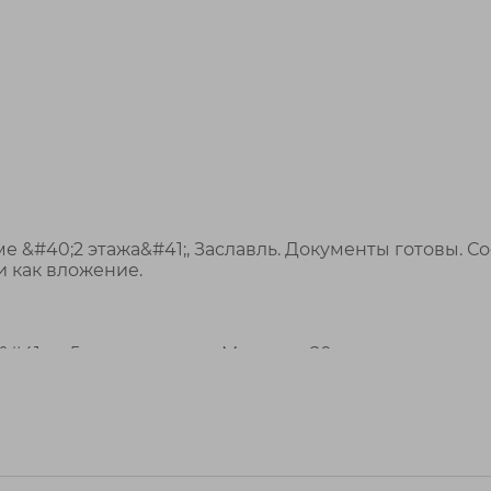
е &#40;2 этажа&#41;, Заславль. Документы готовы. С
и как вложение.
&#41; — 5 мин пешком → Минск за 20 мин