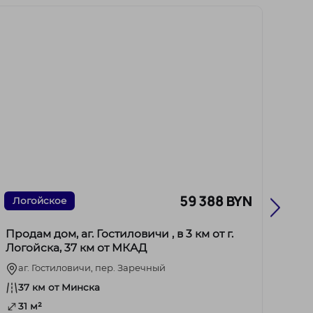
59 388 BYN
Логойское
Мол
Продам дом, аг. Гостиловичи , в 3 км от г.
Прод
Логойска, 37 км от МКАД
СТ
аг. Гостиловичи, пер. Заречный
20
37 км от Минска
72
31 м²
5.6