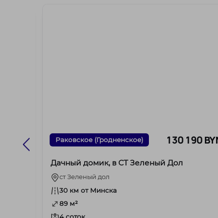
55 BYN
130 190 BY
Раковское (Гродненское)
Дачный домик, в СТ Зеленый Дол
ст Зеленый дол
30 км от Минска
89 м²
4 соток