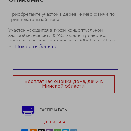
Приобретайте участок в деревне Мерковичи по
привлекательной цене!
Участок находится в тихой концептуальной
застройке, все сети &#40;газ, электричество,
центральная вода, оптоволокно 200мбит&#41;, по-
настоящему современная архитектура и
Показать больше
﹀
уникальное расположение
Данный участок расположен по адресу: М...
Бесплатная оценка дома, дачи в
Минской области.
РАСПЕЧАТАТЬ
ПОДЕЛИТЬСЯ