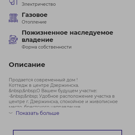
Электричество
Газовое
Отопление
Пожизненное наследуемое
владение
Форма собственности
Описание
Продается современный дом !
Коттедж в центре Дзержинска.
&nbsp;&nbsp;О Вашем будущем участке:
-&nbsp;&nbsp; Удобное расположение участка в
центре г. Дзержинска, спокойное и живописное
место, брестского направление.
- Участок просторный, ровный прямоугольной
Показать больше
﹀
формы, 22 сотки. Удобные подъездные пут...
Договор № 28/2 от 14.01.2026