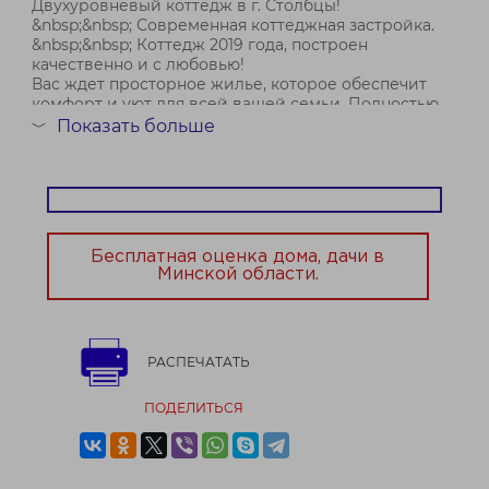
Двухуровневый коттедж в г. Столбцы!
&nbsp;&nbsp; Современная коттеджная застройка.
&nbsp;&nbsp; Коттедж 2019 года, построен
качественно и с любовью!
Вас ждет просторное жилье, которое обеспечит
комфорт и уют для всей вашей семьи. Полностью
готов к проживанию.&nbsp;&nbsp;
Показать больше
﹀
&nbsp;&nbsp; Дом построен...
Бесплатная оценка дома, дачи в
Минской области.
РАСПЕЧАТАТЬ
ПОДЕЛИТЬСЯ