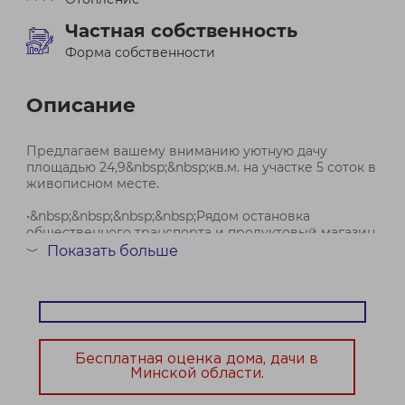
Частная собственность
Форма собственности
Описание
Предлагаем вашему вниманию уютную дачу
площадью 24,9&nbsp;&nbsp;кв.м. на участке 5 соток в
живописном месте.
•&nbsp;&nbsp;&nbsp;&nbsp;Рядом остановка
общественного транспорта и продуктовый магазин.
До ж/д станции Равнополье-2,7 км. От МКАД 39
Показать больше
﹀
км.&nbsp;&nbsp;Практически до дома
асфальтированная доро...
Бесплатная оценка дома, дачи в
Минской области.