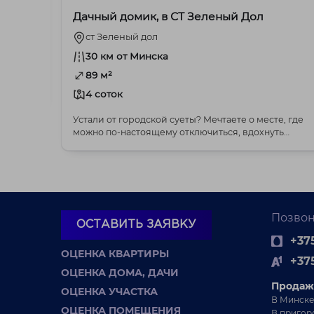
Дачный домик, в СТ Зеленый Дол
ст Зеленый дол
30 км от Минска
89 м²
4 соток
Устали от городской суеты? Мечтаете о месте, где
можно по-настоящему отключиться, вдохнуть
полной г...
Позвон
ОСТАВИТЬ ЗАЯВКУ
+375
ОЦЕНКА КВАРТИРЫ
+37
ОЦЕНКА ДОМА, ДАЧИ
Продаж
ОЦЕНКА УЧАСТКА
В Минске
ОЦЕНКА ПОМЕЩЕНИЯ
В пригор