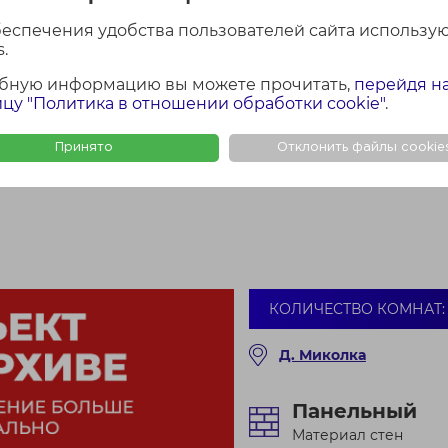
щенский с/с, Минская 
беспечения удобства пользователей сайта использу
.
бную информацию вы можете прочитать,
перейдя н
цу "Политика в отношении обработки cookie"
.
Принято
Отклонить файлы cookie
КОЛИЧЕСТВО КОМНАТ: 
Д. Миколка
Панельный
Материал стен