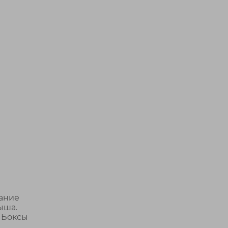
дание
ыша.
. Боксы