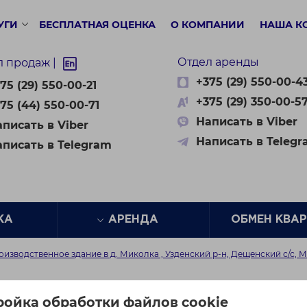
УГИ
БЕСПЛАТНАЯ ОЦЕНКА
О КОМПАНИИ
НАША К
Отдел аренды
л продаж |
+375 (29) 550-00-4
75 (29) 550-00-21
+375 (29) 350-00-5
75 (44) 550-00-71
Написать в Viber
писать в Viber
Написать в Teleg
аписать в Telegram
ЖА
АРЕНДА
ОБМЕН КВА
изводственное здание в д. Миколка , Узденский р-н, Дещенский с/с, 
дственное здание в д.
ройка обработки файлов cookie