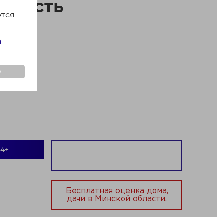
область
ются
а
s
4+
Бесплатная оценка дома,
дачи в Минской области.