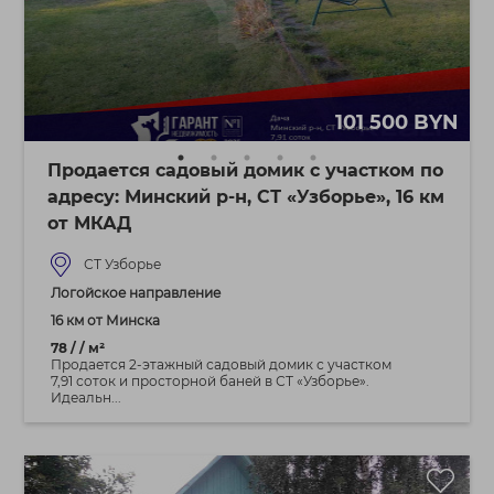
101 500 BYN
Продается садовый домик с участком по
адресу: Минский р-н, СТ «Узборье», 16 км
от МКАД
СТ Узборье
Логойское направление
16 км от Минска
78 / / м²
Продается 2-этажный садовый домик с участком
7,91 соток и просторной баней в СТ «Узборье».
Идеальн...