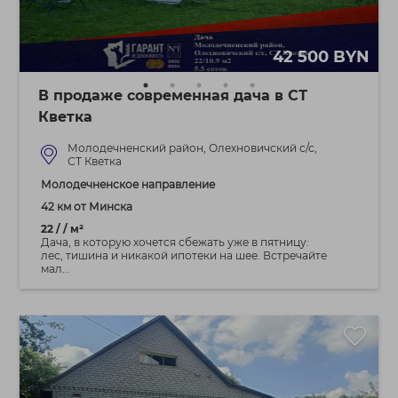
42 500 BYN
В продаже современная дача в СТ
Кветка
Молодечненский район, Олехновичский с/с,
СТ Кветка
Молодечненское направление
42 км от Минска
22 / / м²
Дача, в которую хочется сбежать уже в пятницу:
лес, тишина и никакой ипотеки на шее. Встречайте
мал...