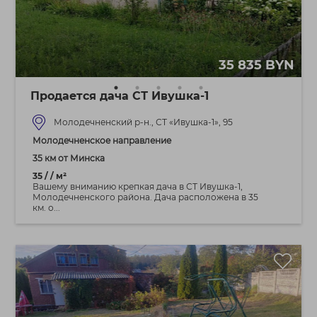
35 835 BYN
Продается дача СТ Ивушка-1
Молодечненский р-н., СТ «Ивушка-1», 95
Молодечненское направление
35 км от Минска
35 / / м²
Вашему вниманию крепкая дача в СТ Ивушка-1,
Молодечненского района. Дача расположена в 35
км. о...