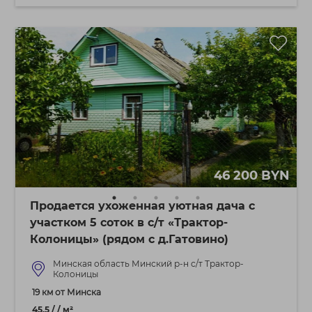
46 200 BYN
Продается ухоженная уютная дача с
участком 5 соток в с/т «Трактор-
Колоницы» (рядом с д.Гатовино)
Минская область Минский р-н с/т Трактор-
Колоницы
19 км от Минска
45.5 / / м²