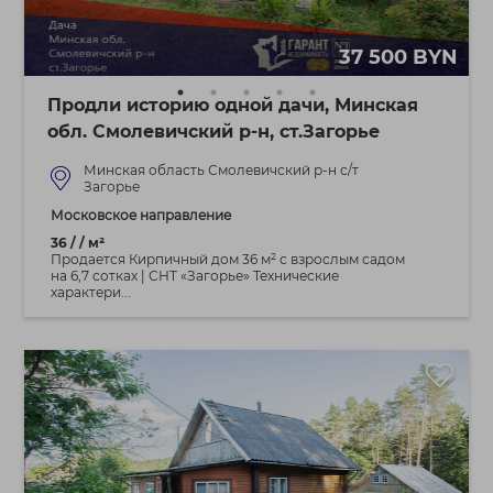
37 500 BYN
Продли историю одной дачи, Минская
обл. Смолевичский р-н, ст.Загорье
Минская область Смолевичский р-н с/т
Загорье
Московское направление
36 / / м²
Продается Кирпичный дом 36 м² с взрослым садом
на 6,7 сотках | СНТ «Загорье» Технические
характери...