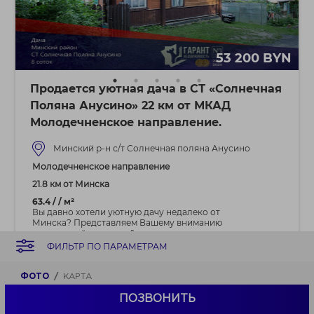
53 200 BYN
Продается уютная дача в СТ «Солнечная
Поляна Анусино» 22 км от МКАД
Молодечненское направление.
Минский р-н с/т Солнечная поляна Анусино
Молодечненское направление
21.8 км от Минска
63.4 / / м²
Вы давно хотели уютную дачу недалеко от
Минска? Представляем Вашему вниманию
прекрасный вариант -&n...
ФИЛЬТР ПО ПАРАМЕТРАМ
ФОТО
КАРТА
ПОЗВОНИТЬ