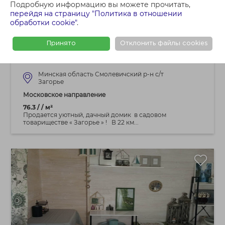
Подробную информацию вы можете прочитать,
44 500 BYN
перейдя на страницу "Политика в отношении
обработки cookie"
.
Продам дачу , С/Т. Загорье ,
Смолевичский р-н, Московское напр. 22
Принято
Отклонить файлы cookies
км.от МКАД
Минская область Смолевичский р-н с/т
Загорье
Московское направление
76.3 / / м²
Продается уютный, дачный домик в садовом
товариществе « Загорье » ! В 22 км...