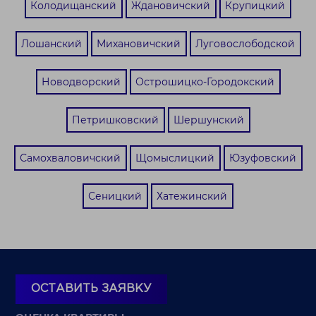
Колодищанский
Ждановичский
Крупицкий
Лошанский
Михановичский
Луговослободской
Новодворский
Острошицко-Городокский
Петришковский
Шершунский
Самохваловичский
Щомыслицкий
Юзуфовский
Сеницкий
Хатежинский
ОСТАВИТЬ ЗАЯВКУ