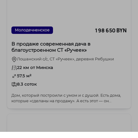
198 650 BYN
Молодечненское
В продаже современная дача в
благоустроенном СТ «Ручеек»
Лошанский с/с, СТ «Ручеек», деревня Рябушки
22 км от Минска
57.5 м²
8.3 соток
Дом, который построили с умом и с душой. Есть дома,
которые «сделаны на продажу». А есть этот — он...