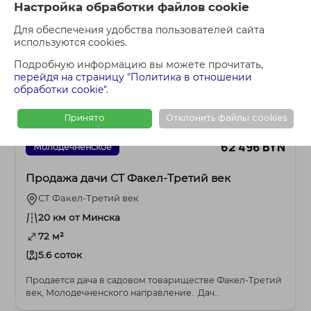
Настройка обработки файлов cookie
Для обеспечения удобства пользователей сайта
используются cookies.
Подробную информацию вы можете прочитать,
перейдя на страницу "Политика в отношении
обработки cookie"
.
Принято
Отклонить файлы cookies
62 496 BYN
Молодечненское
Продажа дачи СТ Факел-Третий век
СТ Факел-Третий век
20 км от Минска
72 м²
5.6 соток
Продается дача в садовом товариществе Факел-Третий
век, Молодечненского направление. Дач...