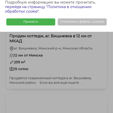
Подробную информацию вы можете прочитать,
перейдя на страницу "Политика в отношении
обработки cookie"
.
Принято
Отклонить файлы cookies
578 500 BYN
Мядельское
Продам коттедж, аг. Вишневка в 12 км от
МКАД
аг. Вишневка, Минский р-н, Минская область
12 км от Минска
259 м²
15 соток
Продаётся современный коттедж в аг. Вишнёвка,
Минский район. Если вы всё ещё ищете...