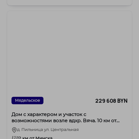
окнами и те...
229 608 BYN
Мядельское
Дом с характером и участок с
возможностями возле вдхр. Вяча. 10 км от
МКАД
д. Пильница ул. Центральная
12 км от Минска