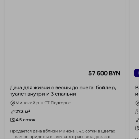
57 600 BYN
Дача для жизни с весны до снега: бойлер,
В
туалет внутри и 3 спальни
и
К
Минский р-н СТ Подгорье
27.3 м²
4.5 соток
Продается дача вблизи Минска 1. 4.5 сотки в цветах
— вам не придется вкалывать с рассвета до закат...