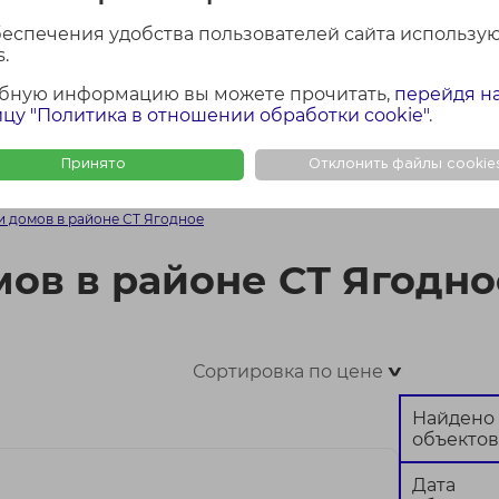
лощадь участка
Район Минской обла
беспечения удобства пользователей сайта использу
Все
.
бную информацию вы можете прочитать,
перейдя н
цу "Политика в отношении обработки cookie"
.
Найти
Сбросить
Принято
Отклонить файлы cookie
ФОТО + КАРТА
ФОТО
КАР
и домов в районе СТ Ягодное
мов в районе СТ Ягодно
Сортировка по цене
>
Найдено
объектов
Дата