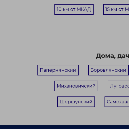
10 км от МКАД
15 км от 
Дома, да
Папернянский
Боровлянский
Михановичский
Лугово
Шершунский
Самохва