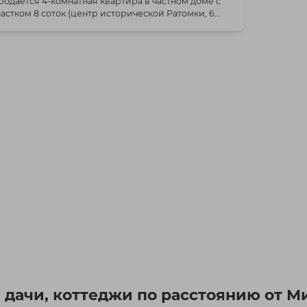
родаётся 4-комнатная квартира в частном доме с
частком 8 соток (центр исторической Ратомки, 6...
 дачи, коттеджи по расстоянию от М