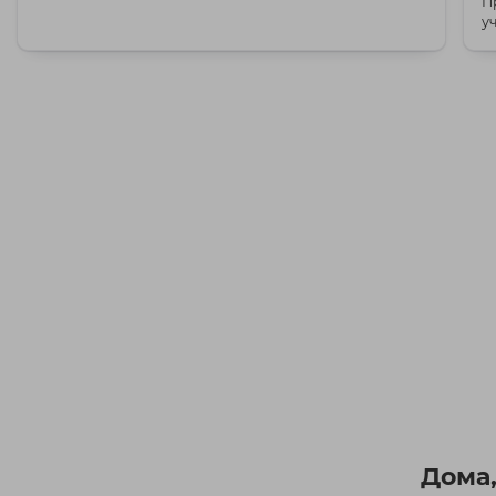
П
у
Дома,