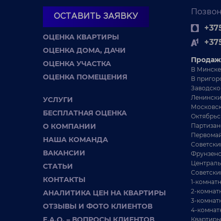
Позвон
ОСТАВИТЬ ЗАЯВКУ
+375
ОЦЕНКА КВАРТИРЫ
+37
ОЦЕНКА ДОМА, ДАЧИ
Продаж
ОЦЕНКА УЧАСТКА
В Минске
ОЦЕНКА ПОМЕЩЕНИЯ
В пригор
Заводско
Ленински
УСЛУГИ
Московск
БЕСПЛАТНАЯ ОЦЕНКА
Октябрьс
О КОМПАНИИ
Партизан
Первомай
НАША КОМАНДА
Советски
ВАКАНСИИ
Фрунзенс
Централь
СТАТЬИ
Советски
КОНТАКТЫ
1-комнат
2-комнат
АНАЛИТИКА ЦЕН НА КВАРТИРЫ
3-комнат
ОТЗЫВЫ И ФОТО КЛИЕНТОВ
4-комнат
F.A.Q. – ВОПРОСЫ КЛИЕНТОВ
Квартиры