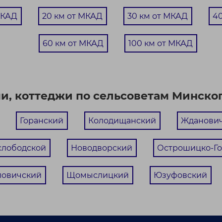
МКАД
20 км от МКАД
30 км от МКАД
4
60 км от МКАД
100 км от МКАД
чи, коттеджи по сельсоветам Минског
Горанский
Колодищанский
Жданови
слободской
Новодворский
Острошицко-Го
ловичский
Щомыслицкий
Юзуфовский