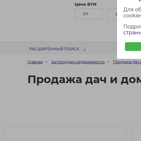
Цена BYN
П
Для о
cookies
Подро
страни
РАСШИРЕННЫЙ ПОИСК
Главная
Загородная недвижимость
Продажа дач 
Продажа дач и до