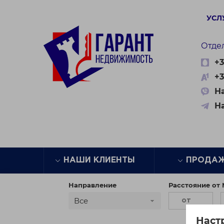
УСЛ
Отде
+3
+3
На
Н
НАШИ КЛИЕНТЫ
ПРОДА
Направление
Расстояние от
Все
Наст