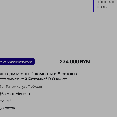
обновле
базы:
274 000 BYN
Молодечненское
аш дом мечты: 4 комнаты и 8 соток в
сторической Ратомке! В 8 км от
аменной горки.
аг Ратомка, ул. Победы
6 км от Минска
79 м²
8 соток