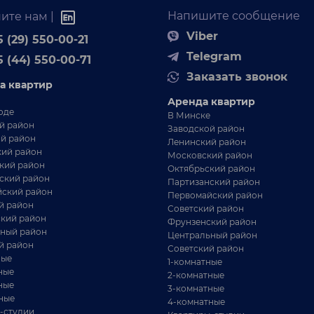
Напишите сообщение
ите нам |
Viber
 (29) 550-00-21
Telegram
5 (44) 550-00-71
Заказать звонок
а квартир
Аренда квартир
оде
В Минске
й район
Заводской район
й район
Ленинский район
ий район
Московский район
кий район
Октябрьский район
ский район
Партизанский район
ский район
Первомайский район
й район
Советский район
кий район
Фрунзенский район
ный район
Центральный район
й район
Советский район
ные
1-комнатные
ные
2-комнатные
ные
3-комнатные
ные
4-комнатные
-студии