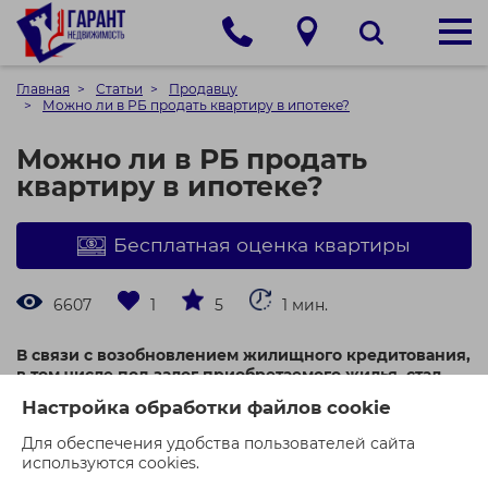
Главная
Статьи
Продавцу
Можно ли в РБ продать квартиру в ипотеке?
Можно ли в РБ продать
квартиру в ипотеке?
Бесплатная оценка квартиры
6607
1
5
1 мин.
В связи с возобновлением жилищного кредитования,
в том числе под залог приобретаемого жилья, стал
актуальным вопрос будущего счастливого обладателя
Настройка обработки файлов cookie
квадратных метров: смогу ли я потом продать эту
квартиру, в случае чего, когда и как мне это сделать?
Для обеспечения удобства пользователей сайта
используются cookies.
Чтобы ответить на этот вопрос, нужно разобраться в