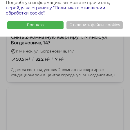
Подробную информацию вы можете прочитать,
перейдя на страницу "Политика в отношении
обработки cookie"
.
1 500 BYN
2-комнатная
Принято
Отклонить файлы cookies
Снять 2-комнатную квартиру, г. Минск, ул.
Богдановича, 147
г. Минск, ул. Богдановича, 147
/
/
50.5 м²
32.2 м²
7 м²
Сдается светлая, уютная 2-комнатная квартира с
кондиционером в центре города, ул. М. Богдановича, 1...