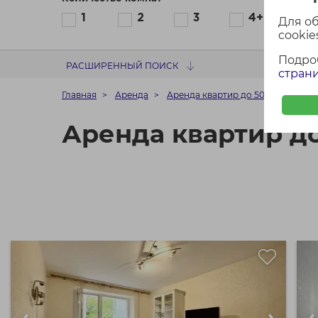
1
2
3
4+
Для о
cookies
Подро
РАСШИРЕННЫЙ ПОИСК
страни
Главная
Аренда
Аренда квартир до 500$ в Минск
Аренда квартир д