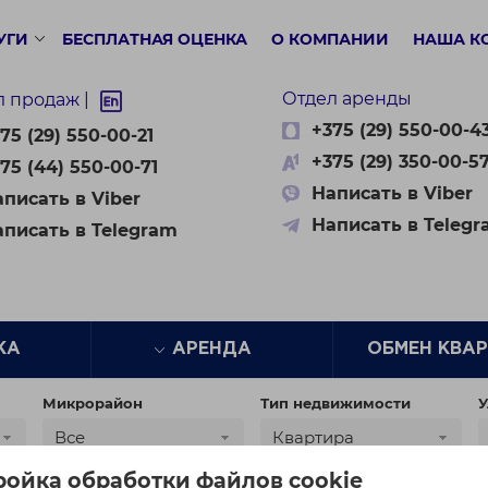
УГИ
БЕСПЛАТНАЯ ОЦЕНКА
О КОМПАНИИ
НАША К
Отдел аренды
л продаж |
+375 (29) 550-00-4
75 (29) 550-00-21
+375 (29) 350-00-5
75 (44) 550-00-71
Написать в Viber
писать в Viber
Написать в Teleg
аписать в Telegram
ЖА
АРЕНДА
ОБМЕН КВА
Микрорайон
Тип недвижимости
У
Все
Квартира
ройка обработки файлов cookie