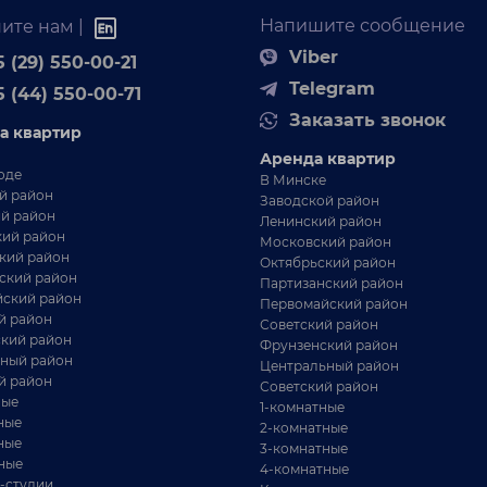
Напишите сообщение
ите нам |
Viber
 (29) 550-00-21
Telegram
5 (44) 550-00-71
Заказать звонок
а квартир
Аренда квартир
оде
В Минске
й район
Заводской район
й район
Ленинский район
ий район
Московский район
кий район
Октябрьский район
ский район
Партизанский район
ский район
Первомайский район
й район
Советский район
кий район
Фрунзенский район
ный район
Центральный район
й район
Советский район
ные
1-комнатные
ные
2-комнатные
ные
3-комнатные
ные
4-комнатные
-студии