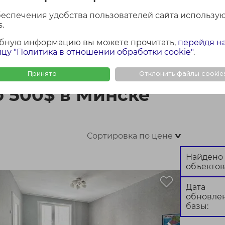
беспечения удобства пользователей сайта использу
.
бную информацию вы можете прочитать,
перейдя н
ФОТО + КАРТА
ФОТО
КАР
цу "Политика в отношении обработки cookie"
.
е
Принято
Отклонить файлы cookie
о 500$ в Минске
Сортировка по цене
>
Найдено
объектов
Дата
обновле
базы: