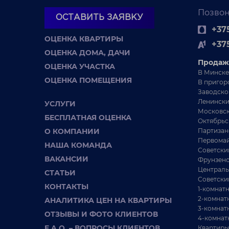
Позвон
ОСТАВИТЬ ЗАЯВКУ
+375
ОЦЕНКА КВАРТИРЫ
+37
ОЦЕНКА ДОМА, ДАЧИ
Продаж
ОЦЕНКА УЧАСТКА
В Минске
ОЦЕНКА ПОМЕЩЕНИЯ
В пригор
Заводско
Ленински
УСЛУГИ
Московск
БЕСПЛАТНАЯ ОЦЕНКА
Октябрьс
О КОМПАНИИ
Партизан
Первомай
НАША КОМАНДА
Советски
ВАКАНСИИ
Фрунзенс
Централь
СТАТЬИ
Советски
КОНТАКТЫ
1-комнат
2-комнат
АНАЛИТИКА ЦЕН НА КВАРТИРЫ
3-комнат
ОТЗЫВЫ И ФОТО КЛИЕНТОВ
4-комнат
F.A.Q. – ВОПРОСЫ КЛИЕНТОВ
Квартиры