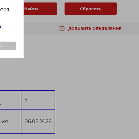
Найти
Сбросить
ются
а
ДОБАВИТЬ ОБЪЯВЛЕНИЕ
ТА
s
6
:
ния
06.08.2026