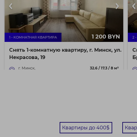
1 200 BYN
1 - КОМНАТНАЯ КВАРТИРА
2 
Снять 1-комнатную квартиру, г. Минск, ул.
С
Некрасова, 19
Б
г. Минск,
32.6 / 17.3 / 8 м²
ул. Некрасова, 19
Сдается уютная квартира в Советском районе. В
Ую
квартире есть все для комфортного проживания:
Ти
мебель,...
вы
Квартиры до 400$
Квар