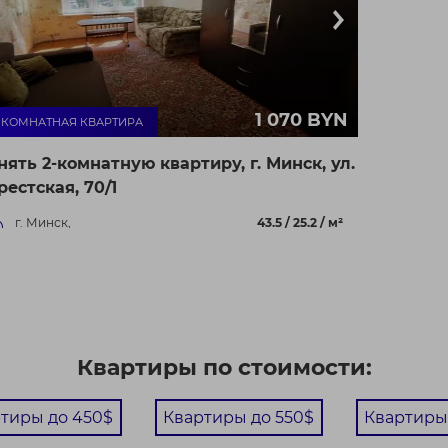
1 070 BYN
- КОМНАТНАЯ КВАРТИРА
нять 2-комнатную квартиру, г. Минск, ул.
рестская, 70/1
г. Минск,
43.5 / 25.2 / м²
ул. Брестская, 70/1
тная двухкомнатная квартира у реки Лошица.
шина и свежесть в центре внимания Представьте:
 в...
Квартиры по стоимости:
тиры до 450$
Квартиры до 550$
Квартиры