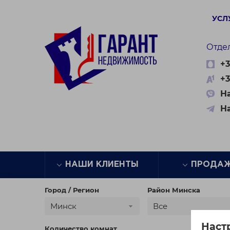
УСЛ
Отде
+3
+3
На
Н
НАШИ КЛИЕНТЫ
ПРОДА
Город / Регион
Район Минска
Минск
Все
Наст
Количество комнат
Цена