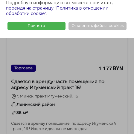
Подробную информацию вы можете прочитать,
перейдя на страницу "Политика в отношении
обработки cookie"
.
Принято
Отклонить файлы cookies
1 177 BYN
Торговое
Сдается в аренду часть помещения по
адресу Игуменский тракт 16!
г. Минск, тракт Игуменский, 16
Ленинский район
38 м²
Сдается в аренду помещение по адресу Игуменский
тракт , 16 ! Ищете идеальное место для ...