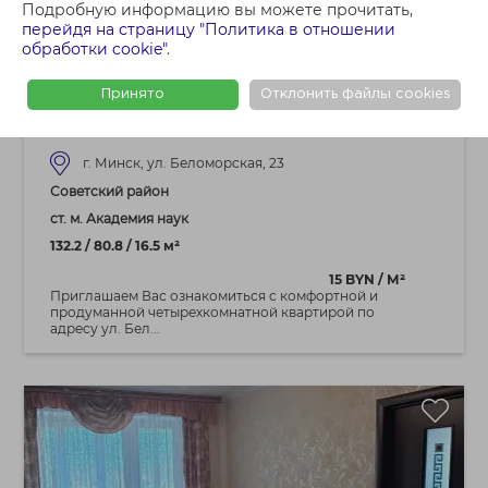
Подробную информацию вы можете прочитать,
1 595 000 BYN
перейдя на страницу "Политика в отношении
4+ - КОМНАТНАЯ КВАРТИРА
обработки cookie"
.
Продается четырехкомнатная квартира
в центре города - ЖК Флагман.
Принято
Отклонить файлы cookies
Полностью готова к проживанию!
г. Минск, ул. Беломорская, 23
Советский район
ст. м. Академия наук
132.2 / 80.8 / 16.5 м²
15 BYN / М²
Приглашаем Вас ознакомиться с комфортной и
продуманной четырехкомнатной квартирой по
адресу ул. Бел...