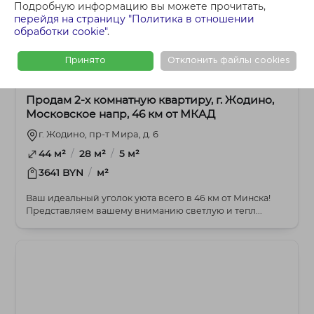
Подробную информацию вы можете прочитать,
перейдя на страницу "Политика в отношении
обработки cookie"
.
Принято
Отклонить файлы cookies
153 521 BYN
2-комнатная
Продам 2-х комнатную квартиру, г. Жодино,
Московское напр, 46 км от МКАД
г. Жодино, пр-т Мира, д. 6
/
/
44 м²
28 м²
5 м²
/
3641 BYN
м²
Ваш идеальный уголок уюта всего в 46 км от Минска!
Представляем вашему вниманию светлую и тепл...