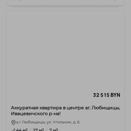
ул. Бел...
32 515 BYN
Аккуратная квартира в центре аг. Любищицы,
Ивацевичского р-на!
а.г Любищицы, ул. Угольчик, д. 6
/
/
44 м²
27 м²
7 м²