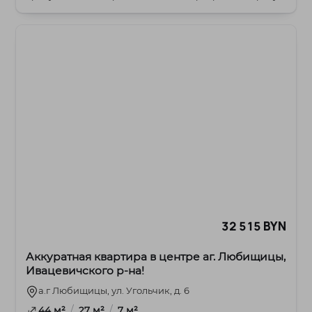
ул. Бел...
32 515 BYN
Аккуратная квартира в центре аг. Любищицы,
Ивацевичского р-на!
а.г Любищицы, ул. Угольчик, д. 6
/
/
44 м²
27 м²
7 м²