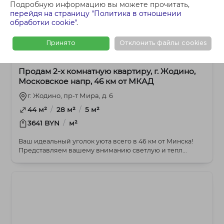
Подробную информацию вы можете прочитать,
перейдя на страницу "Политика в отношении
обработки cookie"
.
Принято
Отклонить файлы cookies
153 521 BYN
2-комнатная
Продам 2-х комнатную квартиру, г. Жодино,
Московское напр, 46 км от МКАД
г. Жодино, пр-т Мира, д. 6
/
/
44 м²
28 м²
5 м²
/
3641 BYN
м²
Ваш идеальный уголок уюта всего в 46 км от Минска!
Представляем вашему вниманию светлую и тепл...