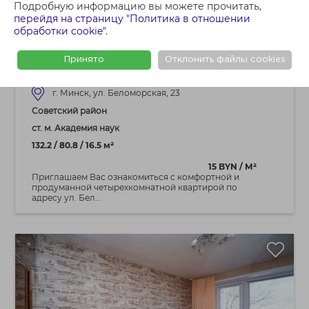
1 595 000 BYN
Подробную информацию вы можете прочитать,
4+ - КОМНАТНАЯ КВАРТИРА
перейдя на страницу "Политика в отношении
обработки cookie"
.
Продается четырехкомнатная квартира
в центре города - ЖК Флагман.
Принято
Отклонить файлы cookies
Полностью готова к проживанию!
г. Минск, ул. Беломорская, 23
Советский район
ст. м. Академия наук
132.2 / 80.8 / 16.5 м²
15 BYN / М²
Приглашаем Вас ознакомиться с комфортной и
продуманной четырехкомнатной квартирой по
адресу ул. Бел...