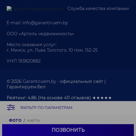
Служба качества компании
E-mail:
Info@garantiruem.by
ООО «Артель недвижимость»
Место оказания услуг:
г. Минск, ул. Льва Толстого, 10 пом. 152-25
УНП 193820882
© 2026
Garantiruem.by
- официальный сайт |
Гарантируем.бел
Рейтинг: 4.86
(На основе
411
отзывов) ★★★★★
ФИЛЬТР ПО ПАРАМЕТРАМ
Палата риэлтеров
Политика обработки персональных данных
Политика обработки cookie-файлов
ФОТО
КАРТА
Продвижение веб-сайта
ПОЗВОНИТЬ