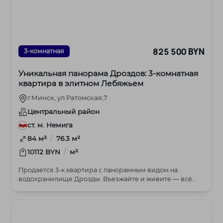
825 500 BYN
3-комнатная
Уникальная панорама Дроздов: 3-комнатная
квартира в элитном Лебяжьем
г.Минск, ул.Ратомская,7
Центральный район
ст. м. Немига
/
84 м²
76.3 м²
/
10112 BYN
м²
Продается 3-к квартира с панорамным видом на
водохранилище Дрозды. Въезжайте и живите — всё
готово...