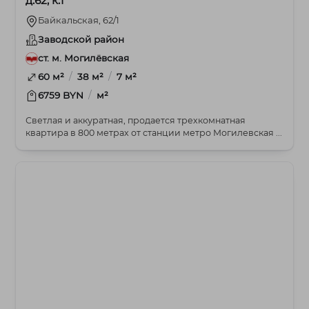
д.62, к.1
Байкальская, 62/1
Заводской район
ст. м. Могилёвская
/
/
60 м²
38 м²
7 м²
/
6759 BYN
м²
Светлая и аккуратная, продается трехкомнатная
квартира в 800 метрах от станции метро Могилевская ...