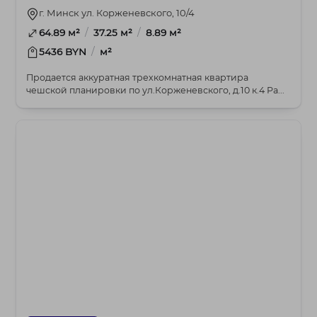
г. Минск ул. Корженевского, 10/4
/
/
64.89 м²
37.25 м²
8.89 м²
/
5436 BYN
м²
Продается аккуратная трехкомнатная квартира
чешской планировки по ул.Корженевского, д.10 к.4 Ра...