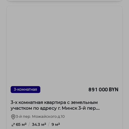
891 000 BYN
3-комнатная
3-х комнатная квартира с земельным
участком по адресу г. Минск 3-й пер.
Можайского
3-й пер. Можайского д.10
/
/
65 м²
34.3 м²
9 м²