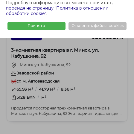
Подробную информацию вы можете прочитать,
перейдя на страницу "Политика в отношении
обработки cookie"
.
Принято
Отклонить файлы cookies
328 800 BYN
3-комнатная
3-комнатная квартира в г. Минск, ул.
Кабушкина, 92
г. Минск ул. Кабушкина, 92
Заводской район
ст. м. Автозаводская
/
/
65.93 м²
41.79 м²
8.36 м²
/
5128 BYN
м²
Продаётся просторная трехкомнатная квартира в
Минске на ул. Кабушкина, 92 Этот вариант идеален для...