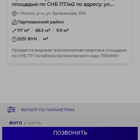
площадью по СНБ 117.1м2 по адресу: ул.
Бумажкова, 37А
г. Минск, р-н, ул. Бумажкова, 37А
Партизанский район
/
/
117 м²
66.5 м²
9.9 м²
/
5251 BYN
м²
Продается видовая трехкомнатная квартира площадью
по СНБ 117.1 м2 вблизи Ботанического сада. ПРЕИМУ...
ФИЛЬТР ПО ПАРАМЕТРАМ
ФОТО
КАРТА
ОСТАВИТЬ ЗАЯВКУ
ПОЗВОНИТЬ
ОЦЕНКА КВАРТИРЫ