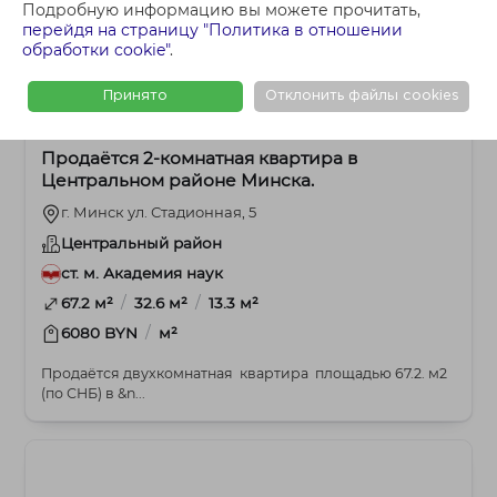
Подробную информацию вы можете прочитать,
перейдя на страницу "Политика в отношении
обработки cookie"
.
Принято
Отклонить файлы cookies
389 200 BYN
2-комнатная
Продаётся 2‑комнатная квартира в
Центральном районе Минска.
г. Минск ул. Стадионная, 5
Центральный район
ст. м. Академия наук
/
/
67.2 м²
32.6 м²
13.3 м²
/
6080 BYN
м²
Продаётся двухкомнатная квартира площадью 67.2. м2
(по СНБ) в &n...