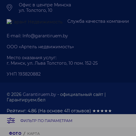
Офис в центре Минска
ул. Толстого, 10
Служба качества компании
E-mail:
Info@garantiruem.by
ООО «Артель недвижимость»
Место оказания услуг:
г. Минск, ул. Льва Толстого, 10 пом. 152-25
УНП 193820882
© 2026
Garantiruem.by
- официальный сайт |
Гарантируем.бел
Рейтинг: 4.86
(На основе
411
отзывов) ★★★★★
ФИЛЬТР ПО ПАРАМЕТРАМ
Палата риэлтеров
Политика обработки персональных данных
Политика обработки cookie-файлов
ФОТО
КАРТА