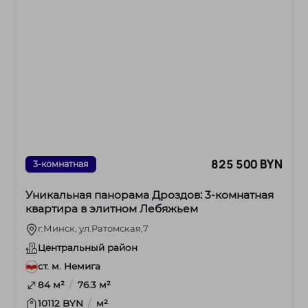
825 500 BYN
3-комнатная
Уникальная панорама Дроздов: 3-комнатная
квартира в элитном Лебяжьем
г.Минск, ул.Ратомская,7
Центральный район
ст. м. Немига
/
84 м²
76.3 м²
/
10112 BYN
м²