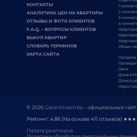
Советски
КОНТАКТЫ
1-комнат
2-комнат
АНАЛИТИКА ЦЕН НА КВАРТИРЫ
3-комнат
ОТЗЫВЫ И ФОТО КЛИЕНТОВ
4-комнат
F.A.Q. – ВОПРОСЫ КЛИЕНТОВ
Квартиры
Квартиры
ВЫКУП КВАРТИР
Квартиры
СЛОВАРЬ ТЕРМИНОВ
Обмен кв
КАРТА САЙТА
Продажа 
Проведен
Дачи
Дома в М
Дома в д
Недостро
© 2026
Garantiruem.by
- официальный сайт 
Рейтинг: 4.86
(На основе
411
отзывов) ★★
Палата риэлтеров
Политика обработки персональных данны