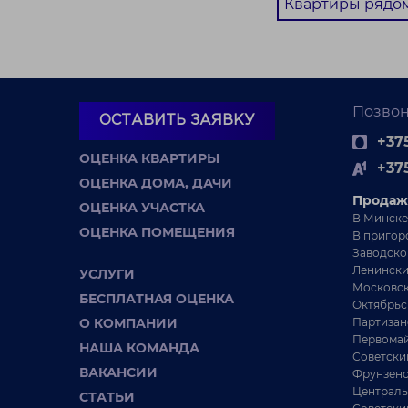
Квартиры рядом
Позвон
ОСТАВИТЬ ЗАЯВКУ
+375
ОЦЕНКА КВАРТИРЫ
+37
ОЦЕНКА ДОМА, ДАЧИ
Продаж
ОЦЕНКА УЧАСТКА
В Минске
ОЦЕНКА ПОМЕЩЕНИЯ
В пригор
Заводско
Ленински
УСЛУГИ
Московск
БЕСПЛАТНАЯ ОЦЕНКА
Октябрьс
О КОМПАНИИ
Партизан
Первомай
НАША КОМАНДА
Советски
ВАКАНСИИ
Фрунзенс
Централь
СТАТЬИ