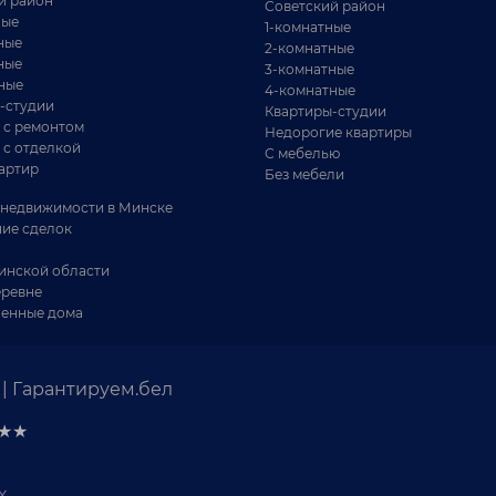
й район
Советский район
ные
1-комнатные
ные
2-комнатные
ные
3-комнатные
ные
4-комнатные
-студии
Квартиры-студии
 с ремонтом
Недорогие квартиры
 с отделкой
С мебелью
артир
Без мебели
недвижимости в Минске
ие сделок
инской области
еревне
енные дома
| Гарантируем.бел
★★★
х