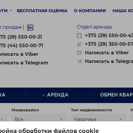
УГИ
БЕСПЛАТНАЯ ОЦЕНКА
О КОМПАНИИ
НАША К
Отдел аренды
л продаж |
+375 (29) 550-00-4
75 (29) 550-00-21
+375 (29) 350-00-5
75 (44) 550-00-71
Написать в Viber
писать в Viber
Написать в Teleg
аписать в Telegram
ЖА
АРЕНДА
ОБМЕН КВА
Микрорайон
Тип недвижимости
У
Все
Квартира
ройка обработки файлов cookie