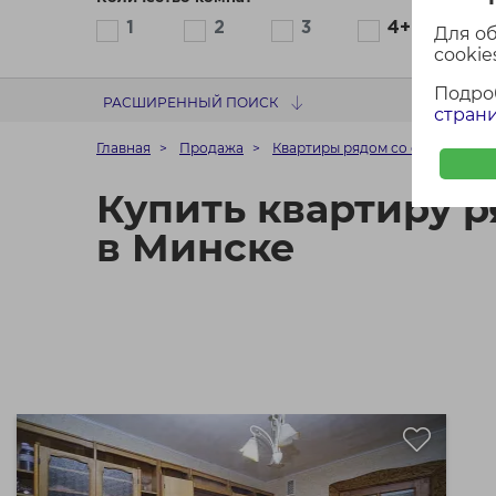
1
2
3
4+
Для о
cookies
Подро
РАСШИРЕННЫЙ ПОИСК
страни
Главная
Продажа
Квартиры рядом со станцией м
Купить квартиру 
в Минске