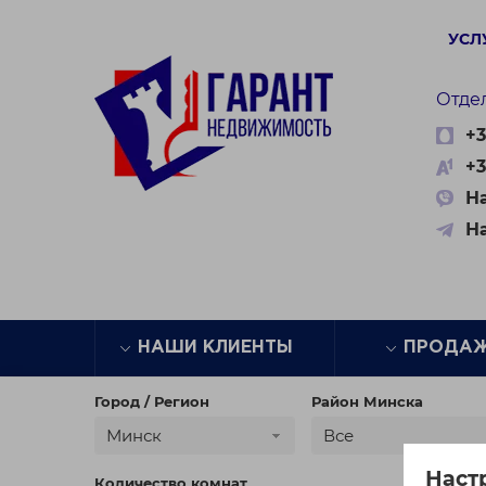
УСЛ
Отде
+3
+3
На
Н
НАШИ КЛИЕНТЫ
ПРОДА
Город / Регион
Район Минска
Минск
Все
Наст
Количество комнат
Цена