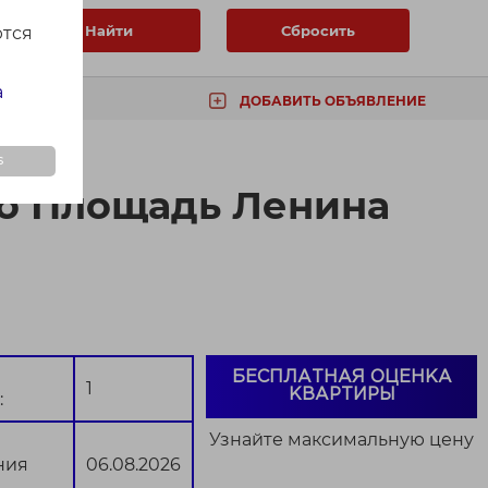
Найти
Сбросить
ются
а
ДОБАВИТЬ ОБЪЯВЛЕНИЕ
ТА
s
ро Площадь Ленина
БЕСПЛАТНАЯ ОЦЕНКА
1
КВАРТИРЫ
:
Узнайте максимальную цену
ния
06.08.2026