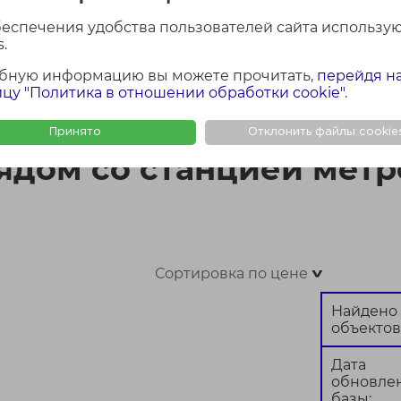
беспечения удобства пользователей сайта использу
.
бную информацию вы можете прочитать,
перейдя н
ФОТО + КАРТА
ФОТО
КАР
цу "Политика в отношении обработки cookie"
.
етро Площадь Ленина в Минске
Принято
Отклонить файлы cookie
рядом со станцией мет
Сортировка по цене
>
Найдено
объектов
Дата
обновле
базы: