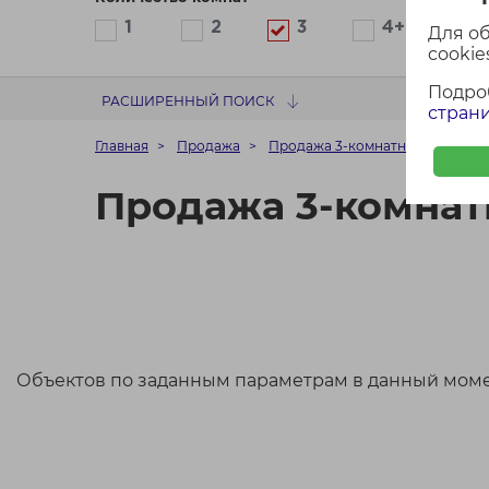
1
2
3
4+
Для о
cookies
Подро
РАСШИРЕННЫЙ ПОИСК
страни
Главная
Продажа
Продажа 3-комнатных квартир
Продажа 3-комнат
Объектов по заданным параметрам в данный моме