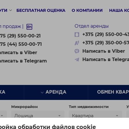
УГИ
БЕСПЛАТНАЯ ОЦЕНКА
О КОМПАНИИ
НАША К
Отдел аренды
л продаж |
+375 (29) 550-00-4
75 (29) 550-00-21
+375 (29) 350-00-5
75 (44) 550-00-71
Написать в Viber
писать в Viber
Написать в Teleg
аписать в Telegram
ЖА
АРЕНДА
ОБМЕН КВА
Микрорайон
Тип недвижимости
У
Лошица
Квартира
ройка обработки файлов cookie