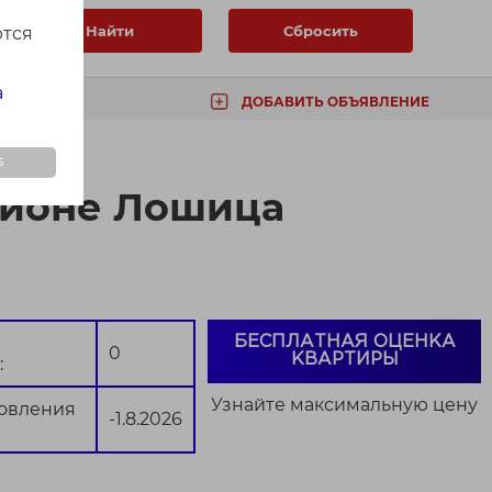
Найти
Сбросить
ются
а
ДОБАВИТЬ ОБЪЯВЛЕНИЕ
ТА
s
айоне Лошица
БЕСПЛАТНАЯ ОЦЕНКА
0
КВАРТИРЫ
:
Узнайте максимальную цену
новления
-1.8.2026