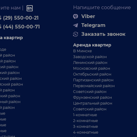
трехкомнатная квартира
я
Продает
Напишите сообщение
ите нам |
(улучшенный проект) площадью
квартира в
квартир
81.8. м2 (по С...
Viber
нтре
Общая п
 (29) 550-00-21
ква...
Telegram
5 (44) 550-00-71
Заказать звонок
а квартир
Аренда квартир
оде
В Минске
й район
Заводской район
й район
Ленинский район
ий район
Московский район
кий район
Октябрьский район
ский район
Партизанский район
 000 BYN
565 000 BYN
ский район
3-комнатная
3-ком
Первомайский район
й район
Советский район
кий район
Фрунзенский район
тная
Светлая и уютная
Продам
ный район
Центральный район
Скорины 37
трехкомнатная квартира с
комнат
й район
Советский район
возможностью воплотить
ул.Есе
ные
1-комнатные
циска
г. Минск, ул. Ленина, 18
г. Мин
проект двухярусной
ные
2-комнатные
Ленинский район
ст. м
квартиры.
ные
3-комнатные
ные
/
/
67.8 м²
41.1 м²
7 м²
73.77
4-комнатные
-студии
12.9 м²