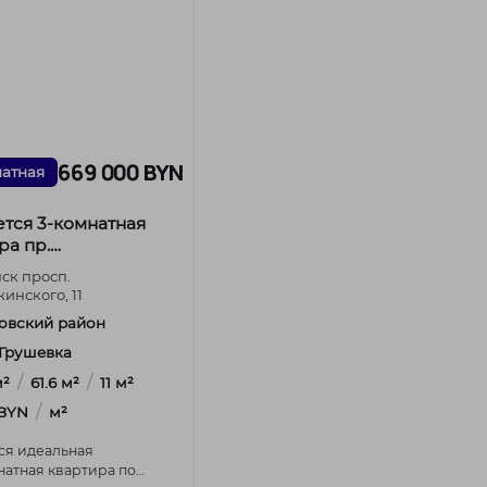
669 000 BYN
натная
тся 3-комнатная
ра пр.
нского, 11
нск просп.
инского, 11
овский район
. Грушевка
/
/
м²
61.6 м²
11 м²
/
 BYN
м²
ся идеальная
натная квартира по