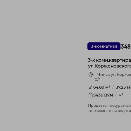
348
3-комнатная
3-х комн.квартира
ул.Корженевского,
(чешский проект)
г. Минск ул. Корже
10/4
/
64.89 м²
37.25 м
/
5436 BYN
м²
Продается аккуратная
трехкомнатная кварт
чешской планировки 