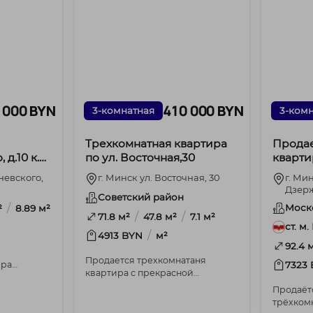
 000 BYN
410 000 BYN
3-комнатная
3-ком
Трехкомнатная квартира
Продае
 д.10 к.4
по ул. Восточная,30
кварти
Дзержи
невского,
г. Минск ул. Восточная, 30
г. Ми
Дзерж
Советский район
/
Моск
²
8.89 м²
/
/
71.8 м²
47.8 м²
7.1 м²
ст. м
/
4913 BYN
м²
92.4 
Продается трехкомнатаня
ира
7323
квартира с прекрасной
по
планировкой в самом
ул.Корженевского, д.10 к.4 Ра...
Продаёт
востребованном районе Минска,
трёхком
где...