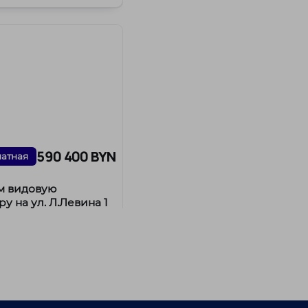
р. Дзержинского, 11.
ена на 6этаже к...
590 400 BYN
натная
м видовую
ру на ул. Л.Левина 1
ск ул. Левина, 1
брьский район
. Аэродромная
/
м²
57.3 м²
/
 BYN
м²