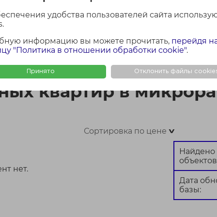
беспечения удобства пользователей сайта использу
.
бную информацию вы можете прочитать,
перейдя н
ФОТО + КАРТА
ФОТО
КАР
цу "Политика в отношении обработки cookie"
.
 в микрорайоне Лошица
Принято
Отклонить файлы cookie
ных квартир в микрор
Сортировка по цене
>
Найдено
объектов
нт нет.
Дата об
базы: