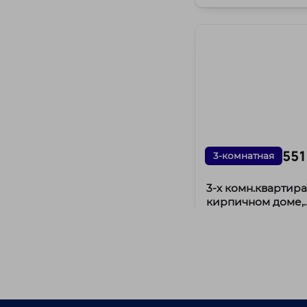
551
3-комнатная
3-х комн.квартира
кирпичном доме,
ул.Захарова д.56
г. Минск, ул. Захар
Партизанский ра
ст. м. Пролетарск
/
79.81 м²
46.4 м²
/
6982 BYN
м²