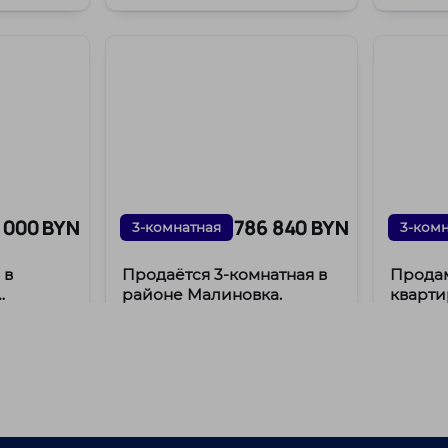
адресу п
Располож
 000 BYN
786 840 BYN
3-комнатная
3-ком
 в
Продаётся 3‑комнатная в
Прода
районе Малиновка.
кварти
ова 56
г. Минск, ул. Космонавтов, 6
г. Мин
йон
ст. м. Малиновка
Октя
/
/
ая
ст. м
81.8 м²
45.4 м²
10.8 м²
/
/
12.5 м²
10200 BYN
м²
65.3 
9001
Продаётся