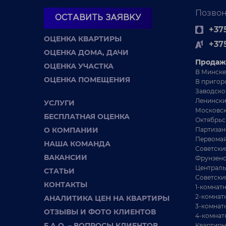
Продается просторна
Позвон
ОСТАВИТЬ ЗАЯВКУ
(80м2)трехкомнатная 
кирпичном доме в це
+375
Минска, ул.Заха...
ОЦЕНКА КВАРТИРЫ
+37
ОЦЕНКА ДОМА, ДАЧИ
Продаж
ОЦЕНКА УЧАСТКА
В Минске
ОЦЕНКА ПОМЕЩЕНИЯ
В пригор
Заводско
Ленински
УСЛУГИ
Московск
БЕСПЛАТНАЯ ОЦЕНКА
Октябрьс
О КОМПАНИИ
Партизан
720
Первомай
3-комнатная
НАША КОМАНДА
Советски
ВАКАНСИИ
Фрунзенс
Светлая 3-х комна
Централь
СТАТЬИ
квартира Ф. 
Советски
КОНТАКТЫ
1-комнат
г. Минск, ул. Фран
2-комнат
АНАЛИТИКА ЦЕН НА КВАРТИРЫ
Скорины, 37
3-комнат
ОТЗЫВЫ И ФОТО КЛИЕНТОВ
ст. м. Уручье
4-комнат
/
/
F.A.Q. – ВОПРОСЫ КЛИЕНТОВ
Квартиры
85.7 м²
45.1 м²