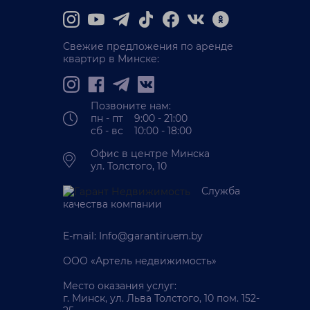
ся стильная 3-комнатная
а с авторским дизайном.
лощадь — 63,3 м2. Ваша
Свежие предложения по аренде
квартир в Минске:
Позвоните нам:
пн - пт 9:00 - 21:00
сб - вс 10:00 - 18:00
Офис в центре Минска
ул. Толстого, 10
Служба
405 000 BYN
натная
качества компании
 уютную 3-х
E-mail:
Info@garantiruem.by
ную квартиру
нина 143
ООО «Артель недвижимость»
ск, ул. Есенина, 143
. Малиновка
Место оказания услуг:
г. Минск, ул. Льва Толстого, 10 пом. 152-
/
/
 м²
42 м²
9 м²