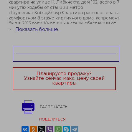
квартира на улице К. Либкнехта, дом 102, всего в 7
минутах ходьбы от станции метро
«Грушевка».&nbsp;&nbsp;Квартира расположена на
комфортном 8 этаже кирпичного дома, капремонт
был в 2013 году. Кирпичные стены обеспечивают
отличную шумо- и теплоизоляцию.
Показать больше
﹀
П...
Договор № 674/2 от 12.05.2026
Планируете продажу?
Узнайте сейчас макс. цену своей
квартиры
РАСПЕЧАТАТЬ
ПОДЕЛИТЬСЯ