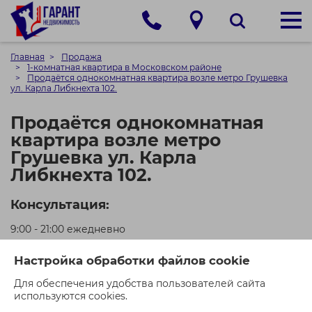
Главная
Продажа
1-комнатная квартира в Московском районе
Продаётся однокомнатная квартира возле метро Грушевка
ул. Карла Либкнехта 102.
Продаётся однокомнатная
квартира возле метро
Грушевка ул. Карла
Либкнехта 102.
Консультация:
9:00 - 21:00 ежедневно
+375 (29) 550-00-21 (МТС)
Настройка обработки файлов cookie
+375 (44) 550-00-71 (A1)
Для обеспечения удобства пользователей сайта
используются cookies.
Кол-во просмотров: 529