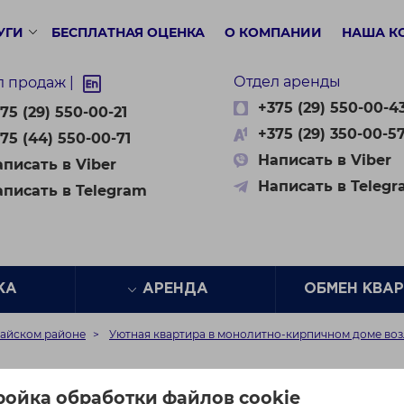
УГИ
БЕСПЛАТНАЯ ОЦЕНКА
О КОМПАНИИ
НАША К
Отдел аренды
л продаж |
+375 (29) 550-00-4
75 (29) 550-00-21
+375 (29) 350-00-5
75 (44) 550-00-71
Написать в Viber
писать в Viber
Написать в Teleg
аписать в Telegram
ЖА
АРЕНДА
ОБМЕН КВА
майском районе
Уютная квартира в монолитно-кирпичном доме возл
в монолитно-кирпичном
ройка обработки файлов cookie