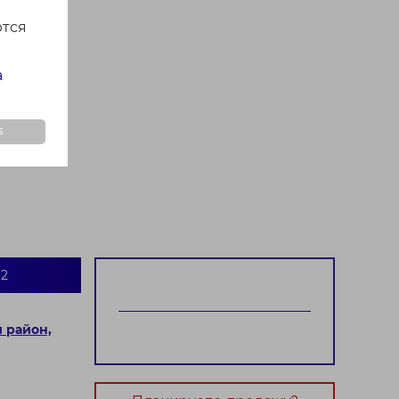
ются
а
s
2
 район,