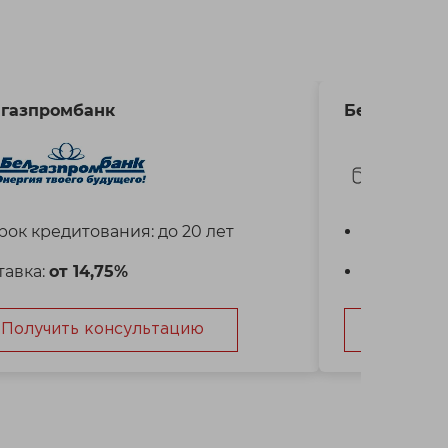
газпромбанк
Белагропр
рок кредитования: до 20 лет
Срок кред
тавка:
от 14,75%
Ставка:
от
Получить консультацию
Получит