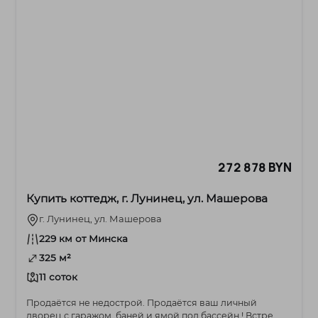
272 878 BYN
Купить коттедж, г. Лунинец, ул. Машерова
г. Лунинец, ул. Машерова
229 км от Минска
325 м²
11 соток
Продаётся не недострой. Продаётся ваш личный
дворец с гаражом, баней и ямой под бассейн ! Встре...