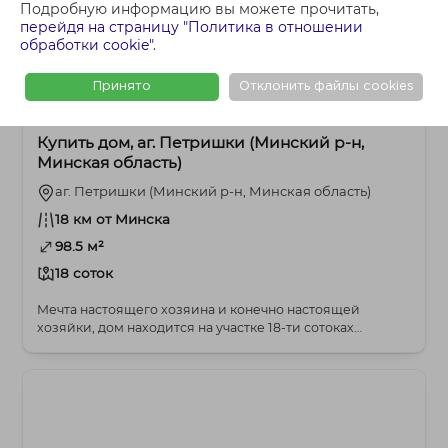
Подробную информацию вы можете прочитать,
перейдя на страницу "Политика в отношении
обработки cookie"
.
Принято
Отклонить файлы cookies
406 994 BYN
Молодечненское
Купить дом, аг. Петришки (Минский р-н,
Минская область)
аг. Петришки (Минский р-н, Минская область)
18 км от Минска
98.5 м²
18 соток
Мечта настоящего хозяина и конeчно настоящей
хозяйки, дом находится на участке 18-ти сотоках
земли,...