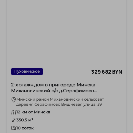
329 682 BYN
Пуховичское
2-х этажн.дом в пригороде Минска
Михановичский с/с д.Серафимово
ул.Вишнёвая улица
Минский район Михановичский сельсовет
деревня Серафимово Вишнёвая улица, 39
12 км от Минска
350.5 м²
10 соток