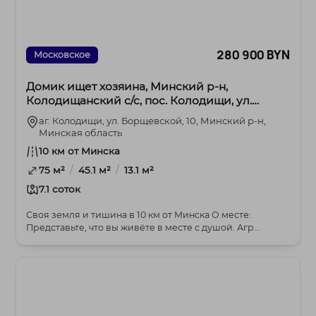
280 900 BYN
Московское
Домик ищет хозяина, Минский р-н,
Колодищанский с/с, пос. Колодищи, ул.
Борщевской
аг. Колодищи, ул. Борщевской, 10, Минский р-н,
Минская область
10 км от Минска
/
/
75 м²
45.1 м²
13.1 м²
7.1 соток
Своя земля и тишина в 10 км от Минска О месте:
Представьте, что вы живёте в месте с душой. Агр...