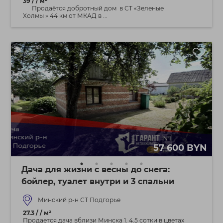
39 / / м²
Продаётся добротный дом в СТ «Зеленые
Холмы » 44 км от МКАД в ...
57 600 BYN
Дача для жизни с весны до снега:
бойлер, туалет внутри и 3 спальни
Минский р-н СТ Подгорье
27.3 / / м²
Продается дача вблизи Минска 1. 4.5 сотки в цветах