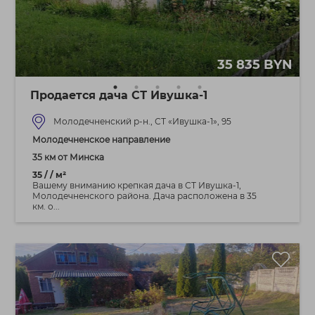
35 835 BYN
Продается дача СТ Ивушка-1
Молодечненский р-н., СТ «Ивушка-1», 95
Молодечненское направление
35 км от Минска
35 / / м²
Вашему вниманию крепкая дача в СТ Ивушка-1,
Молодечненского района. Дача расположена в 35
км. о...