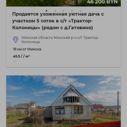
46 200 BYN
Продается ухоженная уютная дача с
участком 5 соток в с/т «Трактор-
Колоницы» (рядом с д.Гатовино)
Минская область Минский р-н с/т Трактор-
Колоницы
19 км от Минска
45.5 / / м²
...