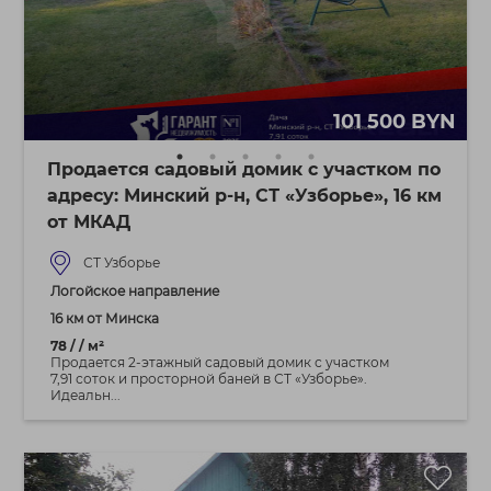
101 500 BYN
Продается садовый домик с участком по
адресу: Минский р-н, СТ «Узборье», 16 км
от МКАД
СТ Узборье
Логойское направление
16 км от Минска
78 / / м²
Продается 2-этажный садовый домик с участком
7,91 соток и просторной баней в СТ «Узборье».
Идеальн...