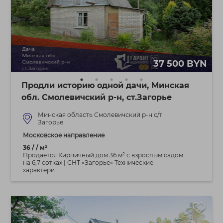
37 500 BYN
Продли историю одной дачи, Минская
обл. Смолевичский р-н, ст.Загорье
Минская область Смолевичский р-н с/т
Загорье
Московское направление
36 / / м²
Продается Кирпичный дом 36 м² с взрослым садом
на 6,7 сотках | СНТ «Загорье» Технические
характери...