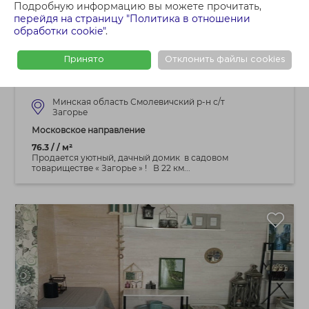
Подробную информацию вы можете прочитать,
44 500 BYN
перейдя на страницу "Политика в отношении
обработки cookie"
.
Продам дачу , С/Т. Загорье ,
Смолевичский р-н, Московское напр. 22
Принято
Отклонить файлы cookies
км.от МКАД
Минская область Смолевичский р-н с/т
Загорье
Московское направление
76.3 / / м²
Продается уютный, дачный домик в садовом
товариществе « Загорье » ! В 22 км...