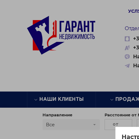
УСЛ
Отде
+3
+3
На
Н
НАШИ КЛИЕНТЫ
ПРОДА
Направление
Расстояние от
Все
Наст