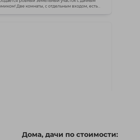
родается ровный земельный участок с дачным
 Две комнаты, с отдельным входом, есть
важи...
10 550 BYN
Мядельское
родам дачу, с/т.Родники-1, в 22 км от г.
огойска, 39 км от МКАД
Дома, дачи по стоимости:
с/т РОДНИКИ-1, Логойский р-н, Минская область