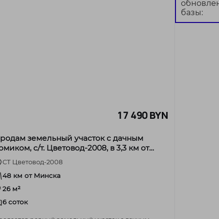
обновле
базы:
17 490 BYN
родам земельный участок с дачным
омиком, с/т. Цветовод-2008, в 3,3 км от
.Жодино, 48 км от МКАД
СТ Цветовод-2008
48 км от Минска
26 м²
6 соток