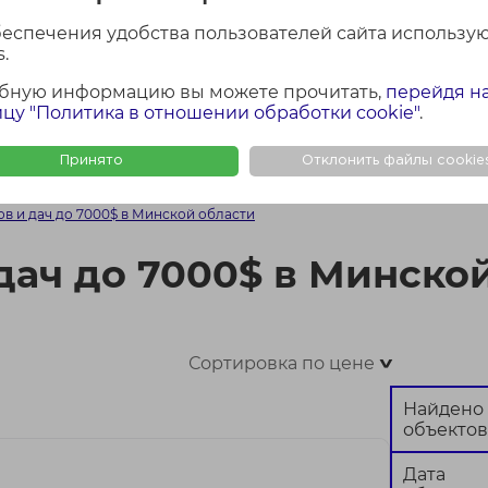
лощадь участка
Район Минской обла
беспечения удобства пользователей сайта использу
Все
.
бную информацию вы можете прочитать,
перейдя н
цу "Политика в отношении обработки cookie"
.
Найти
Сбросить
Принято
Отклонить файлы cookie
ФОТО + КАРТА
ФОТО
КАР
в и дач до 7000$ в Минской области
дач до 7000$ в Минско
Сортировка по цене
>
Найдено
объектов
Дата