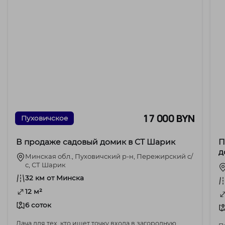
17 000 BYN
Пуховичское
В продаже садовый домик в СТ Шарик
П
д
Минская обл., Пуховичский р-н, Пережирский c/
г
с, СТ Шарик
32 км от Минска
12 м²
6 соток
Дача для тех, кто ищет точку входа в загородную