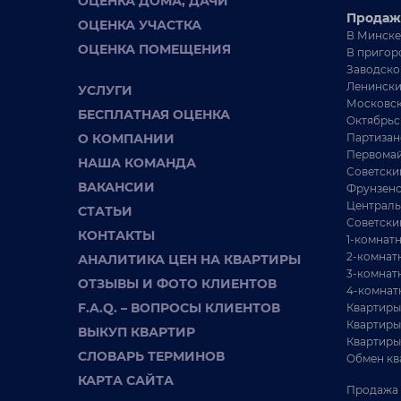
ОЦЕНКА ДОМА, ДАЧИ
Продаж
ОЦЕНКА УЧАСТКА
В Минске
ОЦЕНКА ПОМЕЩЕНИЯ
В пригор
Заводско
Ленински
УСЛУГИ
Московск
БЕСПЛАТНАЯ ОЦЕНКА
Октябрьс
О КОМПАНИИ
Партизан
Первомай
НАША КОМАНДА
Советски
ВАКАНСИИ
Фрунзенс
Централь
СТАТЬИ
Советски
КОНТАКТЫ
1-комнат
2-комнат
АНАЛИТИКА ЦЕН НА КВАРТИРЫ
3-комнат
ОТЗЫВЫ И ФОТО КЛИЕНТОВ
4-комнат
F.A.Q. – ВОПРОСЫ КЛИЕНТОВ
Квартиры
Квартиры
ВЫКУП КВАРТИР
Квартиры
СЛОВАРЬ ТЕРМИНОВ
Обмен кв
КАРТА САЙТА
Продажа 