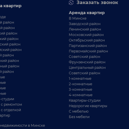
Заказать звонок
а квартир
Аренда квартир
оде
В Минске
й район
Заводской район
й район
Ленинский район
ий район
Московский район
кий район
Октябрьский район
ский район
Партизанский район
ский район
Первомайский район
й район
Советский район
кий район
Фрунзенский район
ный район
Центральный район
й район
Советский район
ные
1-комнатные
ные
2-комнатные
ные
3-комнатные
ные
4-комнатные
-студии
Квартиры-студии
 с ремонтом
Недорогие квартиры
 с отделкой
С мебелью
артир
Без мебели
недвижимости в Минске