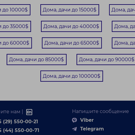
37.4 м²
и до 10000$
Дома, дачи до 15000$
Дома, да
5 соток
и до 35000$
Дома, дачи до 40000$
Дома, д
одается небольшая дача! Цена актуальна до
НОВОГО ГОДА ! Дом площадью 37,4 кв.м., 1...
и до 60000$
Дома, дачи до 65000$
Дома, д
Дома, дачи до 85000$
Дома, дачи до 90000$
Дома, дачи до 100000$
Напишите сообщение
ите нам |
Viber
 (29) 550-00-21
Telegram
5 (44) 550-00-71