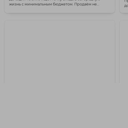
П
жизнь с минимальным бюджетом. Продаём не
домиком!
дворец, а ...
ск
12 901 BYN
Пуховичское
Продается ваш билет в правильную
П
деревню 48 км от МКАД
Л
д. Капские