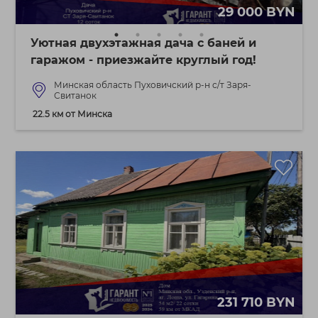
29 000 BYN
Уютная двухэтажная дача с баней и
гаражом - приезжайте круглый год!
Минская область Пуховичский р-н с/т Заря-
Свитанок
22.5 км от Минска
231 710 BYN