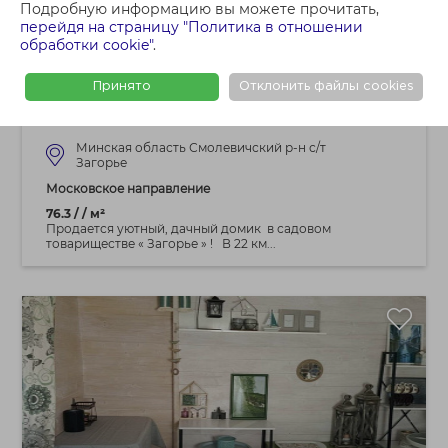
Подробную информацию вы можете прочитать,
44 500 BYN
перейдя на страницу "Политика в отношении
обработки cookie"
.
Продам дачу , С/Т. Загорье ,
Смолевичский р-н, Московское напр. 22
Принято
Отклонить файлы cookies
км.от МКАД
Минская область Смолевичский р-н с/т
Загорье
Московское направление
76.3 / / м²
Продается уютный, дачный домик в садовом
товариществе « Загорье » ! В 22 км...