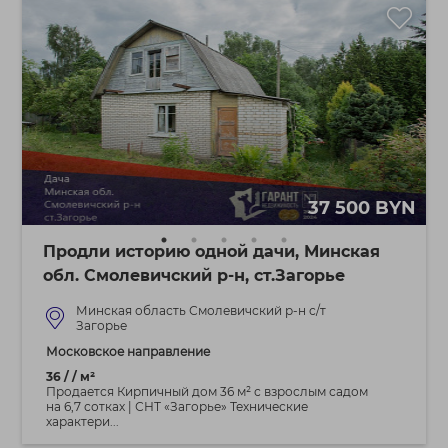
37 500 BYN
Продли историю одной дачи, Минская
обл. Смолевичский р-н, ст.Загорье
Минская область Смолевичский р-н с/т
Загорье
Московское направление
36 / / м²
Продается Кирпичный дом 36 м² с взрослым садом
на 6,7 сотках | СНТ «Загорье» Технические
характери...