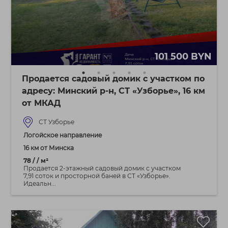
101 500 BYN
Продается садовый домик с участком по
адресу: Минский р-н, СТ «Узборье», 16 км
от МКАД
СТ Узборье
Логойское направление
16 км от Минска
78 / / м²
Продается 2-этажный садовый домик с участком
7,91 соток и просторной баней в СТ «Узборье».
Идеальн...