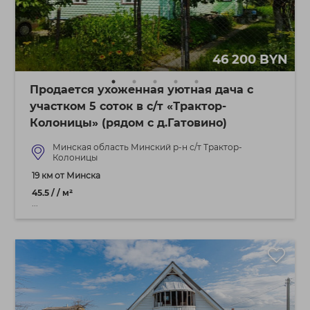
46 200 BYN
Продается ухоженная уютная дача с
участком 5 соток в с/т «Трактор-
Колоницы» (рядом с д.Гатовино)
Минская область Минский р-н с/т Трактор-
Колоницы
19 км от Минска
45.5 / / м²
...