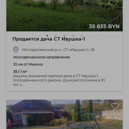
35 835 BYN
Продается дача СТ Ивушка-1
Молодечненский р-н., СТ «Ивушка-1», 95
Молодечненское направление
35 км от Минска
35 / / м²
Вашему вниманию крепкая дача в СТ Ивушка-1,
Молодечненского района. Дача расположена в 35
км. о...