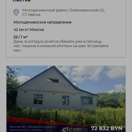
Молодечненский район, Олехновичский с/с,
СТ Кветка
Молодечненское направление
42 км от Минска
22 / / м²
Дача, в которую хочется сбежать уже в пятницу:
лес, тишина и никакой ипотеки на шее. Встречайте
мал...
72 832 BYN