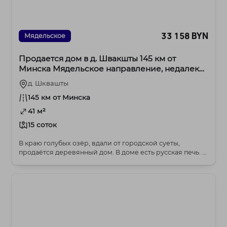
33 158 BYN
Мядельское
Продается дом в д. Швакшты 145 км от
Минска Мядельское направление, недалеко
от озера Нарочь.
д. Шквашты
145 км от Минска
41 м²
15 соток
В краю голубых озёр, вдали от городской суеты,
продаётся деревянный дом. В доме есть русская печь. ...