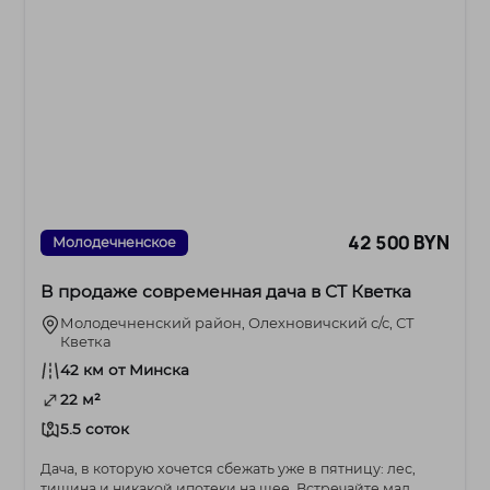
42 500 BYN
Молодечненское
В продаже современная дача в СТ Кветка
Молодечненский район, Олехновичский с/с, СТ
Кветка
42 км от Минска
22 м²
5.5 соток
Дача, в которую хочется сбежать уже в пятницу: лес,
тишина и никакой ипотеки на шее. Встречайте мал...