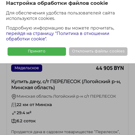
Настройка обработки файлов cookie
Для обеспечения удобства пользователей сайта
используются cookies.
Подробную информацию вы можете прочитать,
перейдя на страницу "Политика в отношении
обработки cookie"
.
Принято
Отклонить файлы cookies
44 905 BYN
Мядельское
Купить дачу, с/т ПЕРЕЛЕСОК (Логойский р-н,
Минская область)
Минская область Логойский р-н с/т ПЕРЕЛЕСОК
22 км от Минска
29.4 м²
6.2 соток
Продается дача в садовом товариществе “Перелесок”,