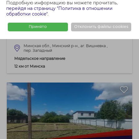
Подробную информацию вы можете прочитать,
167 000 BYN
перейдя на страницу "Политика в отношении
обработки cookie"
.
Продам участок в лучшей локации аг.
Вишневка, 11 км от МКАД недалеко от
Принято
Отклонить файлы cookies
Вячи
Минская обл., Минский р-н., аг. Вишневка ,
пер. Западный
Мядельское направление
12 км от Минска