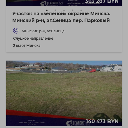
363 287 BYN
Участок на «зеленой» окраине Минска.
Минский р-н, аг.Сеница пер. Парковый
Минский р-н, аг.Сеница
Слуцкое направление
2 км от Минска
140 473 BYN