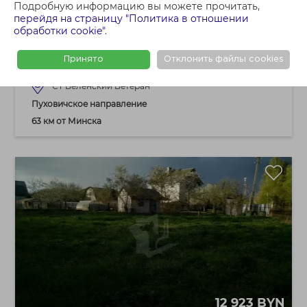
Подробную информацию вы можете прочитать,
7 167 BYN
перейдя на страницу "Политика в отношении
обработки cookie"
.
Продается земельный участок в СТ
«Веленский Ветеран» 3/4 доли.
Принято
Отклонить файлы cookies
СТ Веленский Ветеран
Пуховичское направление
63 км от Минска
12 923 BYN