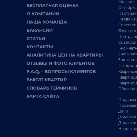
Московск
БЕСПЛАТНАЯ ОЦЕНКА
Октябрьс
О КОМПАНИИ
Партизан
Первомай
НАША КОМАНДА
Советски
ВАКАНСИИ
Фрунзенс
Централь
СТАТЬИ
Советски
КОНТАКТЫ
1-комнат
2-комнат
АНАЛИТИКА ЦЕН НА КВАРТИРЫ
3-комнат
ОТЗЫВЫ И ФОТО КЛИЕНТОВ
4-комнат
F.A.Q. – ВОПРОСЫ КЛИЕНТОВ
Квартиры
Квартиры
ВЫКУП КВАРТИР
Квартиры
СЛОВАРЬ ТЕРМИНОВ
Обмен кв
КАРТА САЙТА
Продажа 
Проведен
Дачи
Дома в М
Дома в д
Недостро