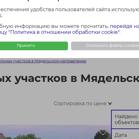
лощадь участка
Район Минской обла
беспечения удобства пользователей сайта использу
Все
.
бную информацию вы можете прочитать,
перейдя н
цу "Политика в отношении обработки cookie"
.
Найти
Сбросить
Принято
Отклонить файлы cookie
ФОТО + КАРТА
ФОТО
КАР
льных участков в Мядельском направлении
х участков в Мядельс
Сортировка по цене
>
Найдено
объектов
Дата