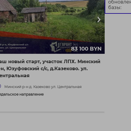
обновле
базы:
83 100 BYN
аш новый старт, участок ЛПХ. Минский
-н, Юзуфовский с/с, д.Казеково. ул.
ентральная
Минский р-н д. Казеково ул. Центральная
ядельское направление