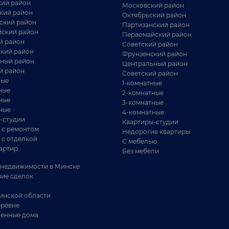
ий район
Московский район
кий район
Октябрьский район
ский район
Партизанский район
ский район
Первомайский район
й район
Советский район
кий район
Фрунзенский район
ный район
Центральный район
й район
Советский район
ные
1-комнатные
ные
2-комнатные
ные
3-комнатные
ные
4-комнатные
-студии
Квартиры-студии
 с ремонтом
Недорогие квартиры
 с отделкой
С мебелью
артир
Без мебели
недвижимости в Минске
ие сделок
инской области
еревне
енные дома