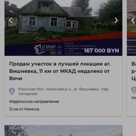
167 000 BYN
Продам участок в лучшей локации аг.
В
Вишневка, 11 км от МКАД недалеко от
р
Вячи
Ц
Минская обл., Минский р-н., аг. Вишневка , пер.
Западный
М
Мядельское направление
12 км от Минска