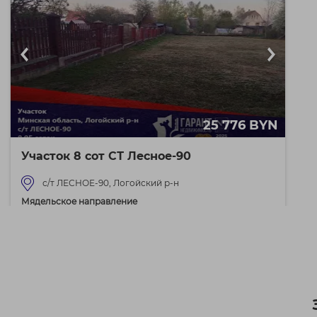
25 776 BYN
Участок 8 сот СТ Лесное-90
с/т ЛЕСНОЕ-90, Логойский р-н
Мядельское направление
22.5 км от Минска