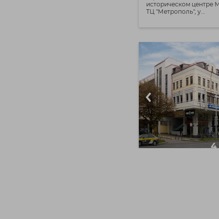
историческом центре 
ТЦ "Метрополь", у...
4
Сдается в аренд
помещение по у
Немига, 3!
Немига 3