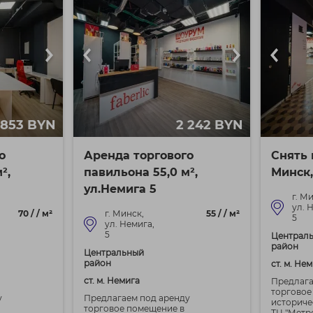
 853 BYN
2 242 BYN
о
Аренда торгового
Снять 
²,
павильона 55,0 м²,
Минск,
ул.Немига 5
г. М
ул. 
70 / / м²
г. Минск,
55 / / м²
5
ул. Немига,
5
Централ
район
Центральный
район
ст. м. Не
ст. м. Немига
Предлага
торговое
у
Предлагаем под аренду
историче
торговое помещение в
ТЦ "Метро