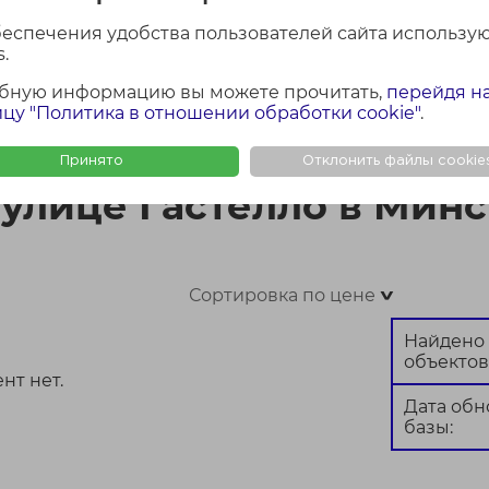
беспечения удобства пользователей сайта использу
.
бную информацию вы можете прочитать,
перейдя н
ФОТО + КАРТА
ФОТО
КАР
цу "Политика в отношении обработки cookie"
.
инске
Принято
Отклонить файлы cookie
 улице Гастелло в Мин
Сортировка по цене
>
Найдено
объектов
нт нет.
Дата об
базы: