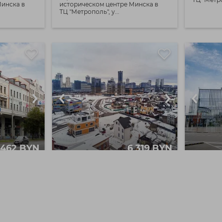
Минска в
историческом центре Минска в
ТЦ "Метрополь", у...
 462 BYN
6 319 BYN
у
Сдаётся офис по улице
Снять 
лице
Веснинка !
Веснин
г. Минск,
380 / / м²
г. М
ул. Веснинка,
пер.
61 / / м²
53
16