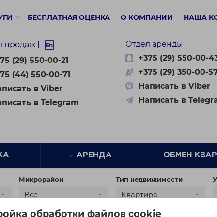
УГИ
БЕСПЛАТНАЯ ОЦЕНКА
О КОМПАНИИ
НАША К
Отдел аренды
л продаж |
+375 (29) 550-00-4
75 (29) 550-00-21
+375 (29) 350-00-5
75 (44) 550-00-71
Написать в Viber
писать в Viber
Написать в Teleg
аписать в Telegram
ЖА
АРЕНДА
ОБМЕН КВА
Микрорайон
Тип недвижимости
У
Все
Квартира
ройка обработки файлов cookie