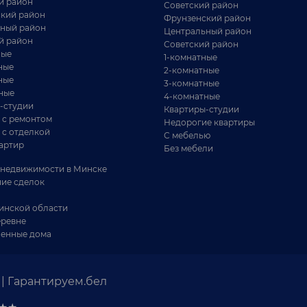
й район
Советский район
ру, г.
кий район
Фрунзенский район
кова, 64
ный район
Центральный район
й район
Советский район
8 / 47.3 / 10.4
ные
1-комнатные
м²
ные
2-комнатные
ные
3-комнатные
ные
4-комнатные
-студии
Квартиры-студии
ая 3-
 с ремонтом
Недорогие квартиры
 с отделкой
инска! В
С мебелью
...
артир
Без мебели
недвижимости в Минске
ие сделок
инской области
еревне
енные дома
| Гарантируем.бел