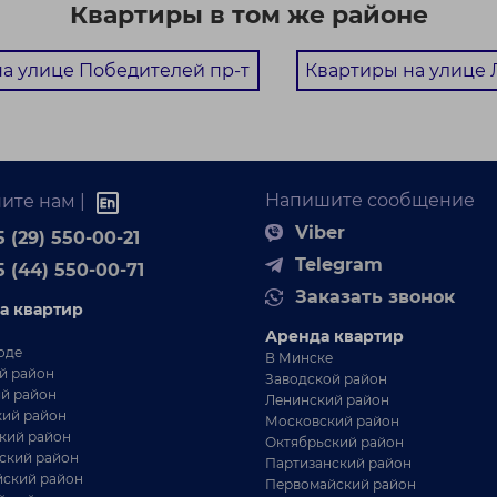
Квартиры в том же районе
Центральный
Централ
район
район
Дом в аренду по улице
Ищете пр
а улице Победителей пр-т
Квартиры на улице 
Веснинка, 53. Уникальное
комфортн
в центре
предложение. Здание под
бизнеса?
выми
чистовую отделку.Все коммун...
уникальн
,
...
Напишите сообщение
ите нам |
Viber
 (29) 550-00-21
Telegram
5 (44) 550-00-71
Заказать звонок
а квартир
Аренда квартир
оде
В Минске
й район
Заводской район
й район
Ленинский район
ий район
Московский район
 500 BYN
кий район
РА
Октябрьский район
ский район
Партизанский район
ский район
Первомайский район