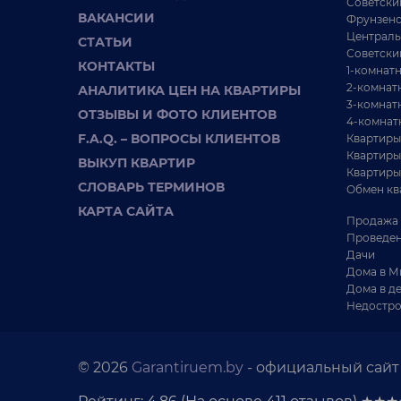
Советски
комнатную кварти
ВАКАНСИИ
Фрунзенс
Минск, ул. Червя
Централь
СТАТЬИ
Советски
г. Минск,
76.
КОНТАКТЫ
1-комнат
ул. Червякова,
2-комнат
АНАЛИТИКА ЦЕН НА КВАРТИРЫ
64
3-комнат
ОТЗЫВЫ И ФОТО КЛИЕНТОВ
Центральный
4-комнат
район
F.A.Q. – ВОПРОСЫ КЛИЕНТОВ
Квартиры
Сдаётся светлая и уютн
Квартиры
ВЫКУП КВАРТИР
комнатная квартира в
Квартиры
Центральном районе М
СЛОВАРЬ ТЕРМИНОВ
квартире после ремонта
Обмен кв
КАРТА САЙТА
Продажа 
Проведен
Дачи
Дома в М
Дома в д
Недостро
© 2026
Garantiruem.by
- официальный сайт 