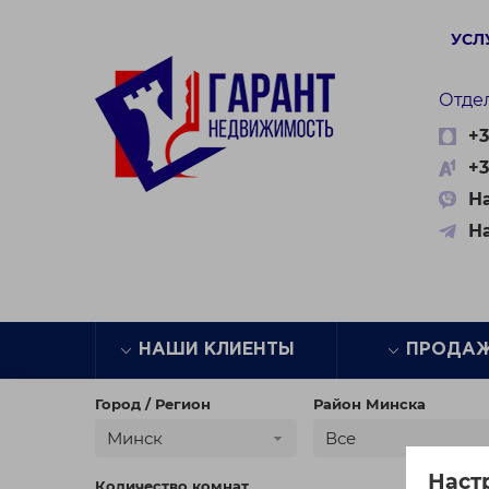
УСЛ
Отде
+3
+3
На
Н
НАШИ КЛИЕНТЫ
ПРОДА
Город / Регион
Район Минска
Минск
Все
Наст
Количество комнат
Цена