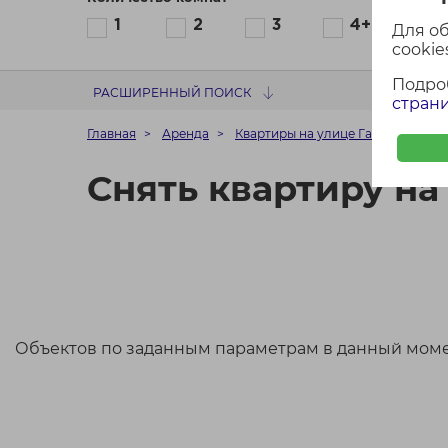
1
2
3
4+
Для о
cookies
Подро
РАСШИРЕННЫЙ ПОИСК
страни
Главная
Аренда
Квартиры на улице Гастелло в М
Снять квартиру на
Объектов по заданным параметрам в данный моме