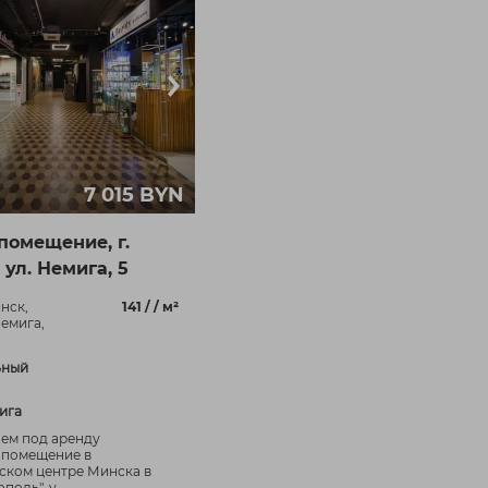
7 015 BYN
помещение, г.
 ул. Немига, 5
инск,
141 / / м²
Немига,
ьный
мига
ем под аренду
 помещение в
ском центре Минска в
поль", у...