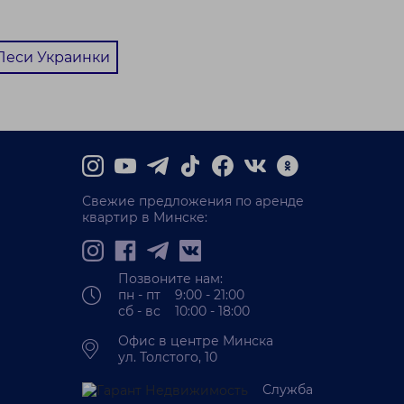
ьный
естижное и
Леси Украинки
ое место для своего
 Мы предлагаем вам
ую возможность ар...
Свежие предложения по аренде
квартир в Минске:
Позвоните нам:
пн - пт 9:00 - 21:00
сб - вс 10:00 - 18:00
Офис в центре Минска
ул. Толстого, 10
Служба