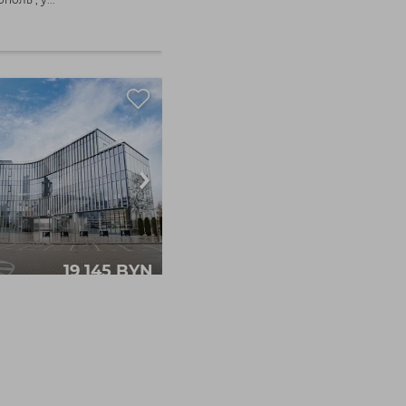
19 145 BYN
офис, г. Минск, пер.
ка, 16
инск,
338.6 / / м²
 Веснинка,