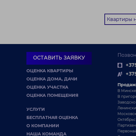
Центральный
район
ст. м. Немига
Квартиры н
Помещение находится 
города, рядом с ключе
транспортными узлами
магазинами и ресторана
Позвон
ОСТАВИТЬ ЗАЯВКУ
+375
ОЦЕНКА КВАРТИРЫ
+37
ОЦЕНКА ДОМА, ДАЧИ
Продаж
ОЦЕНКА УЧАСТКА
В Минске
ОЦЕНКА ПОМЕЩЕНИЯ
В пригор
Заводско
Ленински
УСЛУГИ
Московск
БЕСПЛАТНАЯ ОЦЕНКА
2
Октябрьс
3 - КОМНАТНАЯ КВАРТИ
О КОМПАНИИ
Партизан
Первомай
Снять уютную 3-
НАША КОМАНДА