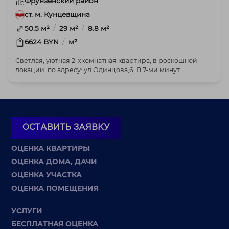
Фрунзенский район
ст. м. Кунцевщина
/
/
50.5 м²
29 м²
8.8 м²
/
6624 BYN
м²
Светлая, уютная 2-хкомнатная квартира, в роскошной
локации, по адресу: ул.Одинцова,6. В 7-ми минут...
ОСТАВИТЬ ЗАЯВКУ
ОЦЕНКА КВАРТИРЫ
ОЦЕНКА ДОМА, ДАЧИ
ОЦЕНКА УЧАСТКА
ОЦЕНКА ПОМЕЩЕНИЯ
УСЛУГИ
БЕСПЛАТНАЯ ОЦЕНКА