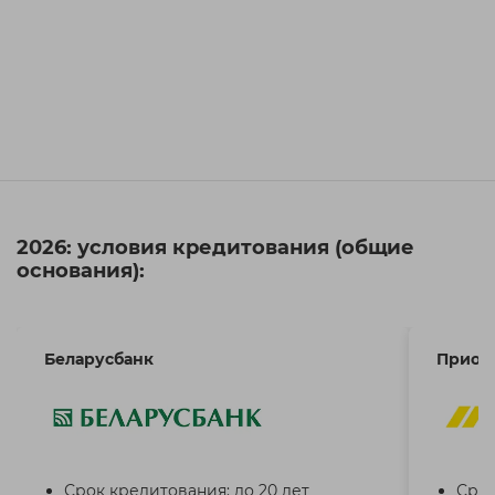
2026: условия кредитования (общие
основания):
Беларусбанк
Приор
Срок кредитования: до 20 лет
Срок