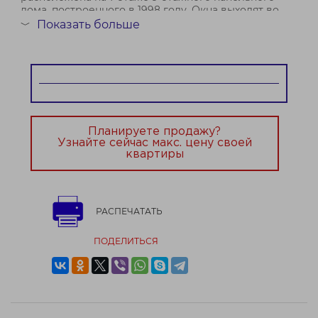
дома, построенного в 1998 году. Окна выходят во
двор, что обеспечит вам тиши...
Показать больше
﹀
Планируете продажу?
Узнайте сейчас макс. цену своей
квартиры
РАСПЕЧАТАТЬ
ПОДЕЛИТЬСЯ