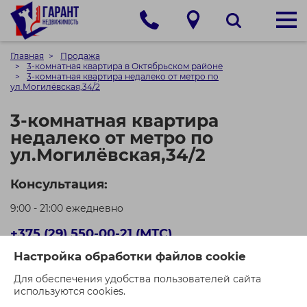
Главная
Продажа
3-комнатная квартира в Октябрьском районе
3-комнатная квартира недалеко от метро по
ул.Могилёвская,34/2
3-комнатная квартира
недалеко от метро по
ул.Могилёвская,34/2
Консультация:
9:00 - 21:00 ежедневно
+375 (29) 550-00-21 (МТС)
Настройка обработки файлов cookie
+375 (44) 550-00-71 (A1)
Для обеспечения удобства пользователей сайта
Кол-во просмотров: 836
используются cookies.