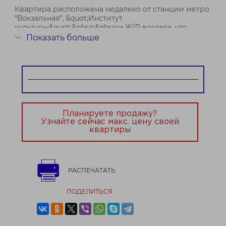
Квартира расположена недалеко от станции метро
“Вокзальная”, &quot;Институт
культуры&quot;&nbsp;&nbsp;и Ж/Д вокзала, что
делает её отличным вариантом для тех, кто ценит
Показать больше
﹀
удобство и быстрое передвижение по городу.
Адрес: г. Минск, ул....
Договор № 234/2 от 23.02.2026
Планируете продажу?
Узнайте сейчас макс. цену своей
квартиры
РАСПЕЧАТАТЬ
ПОДЕЛИТЬСЯ