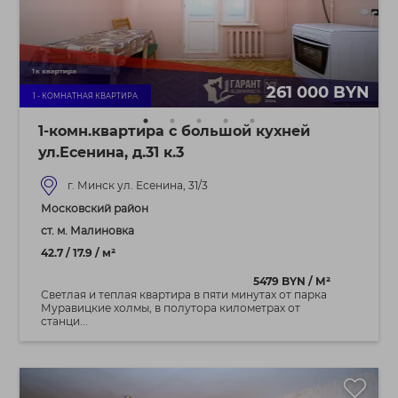
261 000 BYN
1 - КОМНАТНАЯ КВАРТИРА
1-комн.квартира с большой кухней
ул.Есенина, д.31 к.3
г. Минск ул. Есенина, 31/3
Московский район
ст. м. Малиновка
42.7 / 17.9 / м²
5479 BYN / М²
Светлая и теплая квартира в пяти минутах от парка
Муравицкие холмы, в полутора километрах от
станци...