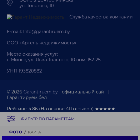
ул. Толстого, 10
Служба качества компании
E-mail:
Info@garantiruem.by
ООО «Артель недвижимость»
Место оказания услуг:
г. Минск, ул. Льва Толстого, 10 пом. 152-25
УНП 193820882
© 2026
Garantiruem.by
- официальный сайт |
Гарантируем.бел
Рейтинг: 4.86
(На основе
411
отзывов) ★★★★★
ФИЛЬТР ПО ПАРАМЕТРАМ
Палата риэлтеров
Политика обработки персональных данных
Политика обработки cookie-файлов
ФОТО
КАРТА
Продвижение веб-сайта