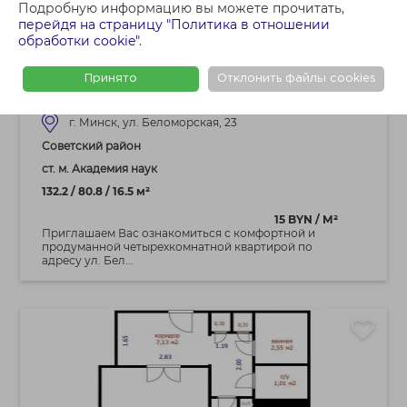
1 595 000 BYN
Подробную информацию вы можете прочитать,
4+ - КОМНАТНАЯ КВАРТИРА
перейдя на страницу "Политика в отношении
обработки cookie"
.
Продается четырехкомнатная квартира
в центре города - ЖК Флагман.
Принято
Отклонить файлы cookies
Полностью готова к проживанию!
г. Минск, ул. Беломорская, 23
Советский район
ст. м. Академия наук
132.2 / 80.8 / 16.5 м²
15 BYN / М²
Приглашаем Вас ознакомиться с комфортной и
продуманной четырехкомнатной квартирой по
адресу ул. Бел...